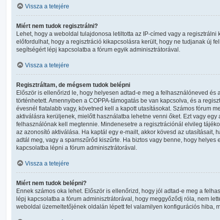
Vissza a tetejére
Miért nem tudok regisztrálni?
Lehet, hogy a weboldal tulajdonosa letiltotta az IP-címed vagy a regisztrálni 
előfordulhat, hogy a regisztráció kikapcsolásra került, hogy ne tudjanak új fe
segítségért lépj kapcsolatba a fórum egyik adminisztrátorával.
Vissza a tetejére
Regisztráltam, de mégsem tudok belépni
Először is ellenőrizd le, hogy helyesen adtad-e meg a felhasználóneved és a
történhetett. Amennyiben a COPPA-támogatás be van kapcsolva, és a regisz
évesnél fiatalabb vagy, követned kell a kapott utasításokat. Számos fórum m
aktiválásra kerüljenek, mielőtt használatba lehetne venni őket. Ezt vagy egy
felhasználónak kell megtennie. Mindenesetre a regisztrációnál elvileg tájéko
az azonosító aktiválása. Ha kaptál egy e-mailt, akkor kövesd az utasításait, 
adtál meg, vagy a spamszűrőd kiszűrte. Ha biztos vagy benne, hogy helyes e
kapcsolatba lépni a fórum adminisztrátorával.
Vissza a tetejére
Miért nem tudok belépni?
Ennek számos oka lehet. Először is ellenőrizd, hogy jól adtad-e meg a felha
lépj kapcsolatba a fórum adminisztrátorával, hogy meggyőződj róla, nem lettél
weboldal üzemeltetőjének oldalán lépett fel valamilyen konfigurációs hiba, m