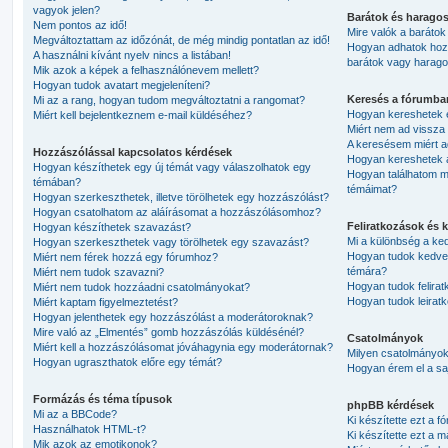
vagyok jelen?
Barátok és harago
Nem pontos az idő!
Mire valók a barátok
Megváltoztattam az időzónát, de még mindig pontatlan az idő!
Hogyan adhatok hozzá,
A használni kívánt nyelv nincs a listában!
barátok vagy haragos
Mik azok a képek a felhasználónevem mellett?
Hogyan tudok avatart megjeleníteni?
Keresés a fórumba
Mi az a rang, hogyan tudom megváltoztatni a rangomat?
Hogyan kereshetek 
Miért kell bejelentkeznem e-mail küldéséhez?
Miért nem ad vissza 
A keresésem miért ad
Hozzászólással kapcsolatos kérdések
Hogyan kereshetek a
Hogyan készíthetek egy új témát vagy válaszolhatok egy
Hogyan találhatom m
témában?
témáimat?
Hogyan szerkeszthetek, illetve törölhetek egy hozzászólást?
Hogyan csatolhatom az aláírásomat a hozzászólásomhoz?
Feliratkozások és 
Hogyan készíthetek szavazást?
Mi a különbség a ked
Hogyan szerkeszthetek vagy törölhetek egy szavazást?
Hogyan tudok kedven
Miért nem férek hozzá egy fórumhoz?
témára?
Miért nem tudok szavazni?
Hogyan tudok felirat
Miért nem tudok hozzáadni csatolmányokat?
Hogyan tudok leiratk
Miért kaptam figyelmeztetést?
Hogyan jelenthetek egy hozzászólást a moderátoroknak?
Mire való az „Elmentés” gomb hozzászólás küldésénél?
Csatolmányok
Miért kell a hozzászólásomat jóváhagynia egy moderátornak?
Milyen csatolmányok
Hogyan ugraszthatok előre egy témát?
Hogyan érem el a sa
Formázás és téma típusok
phpBB kérdések
Mi az a BBCode?
Ki készítette ezt a f
Használhatok HTML-t?
Ki készítette ezt a m
Mik azok az emotikonok?