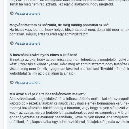
Tehát ha még nem regisztráltál, ez egy jó alakalom, hogy megtedd.
Vissza a tetejére
Megváltoztattam az időzónát, de még mindig pontatlan az idő!
Ha biztos vagy benne, hogy helyes időzónát adtál meg, de az idő még mindig
pontatlan. Kérjük, értesíts erről egy adminisztrátort.
Vissza a tetejére
A használni kívánt nyelv nincs a listában!
Ennek az az oka, hogy az adminisztrátor nem telepítette a megfelelő nyelv
készült fordítás a kívánt nyelvre. Kérd meg az adminisztrátort, hogy telepít
viszont még nem létezik, nyugodtan készítsd el a fordítást. További informáci
weboldalát (a link az oldal alján található).
Vissza a tetejére
Mik azok a képek a felhasználónevem mellett?
A hozzászólások megtekintésénél a felhasználónév mellett két kép szerepelh
kapcsolódik (ezek általában csillagok vagy más elemek formájában kerülnek
mennyi hozzászólást küldtél eddig a fórumon, vagy hogy milyen státuszod v
kép – az avatar, mely a legtöbb felhasználónak egyedi és személyes. A fórum
engedélyezett-e az avatarok használata, illetve milyen módot lehet megadni 
beállítani, lépj kapcsolatba egy adminisztrátorral, és tájékozódj nála az okokr