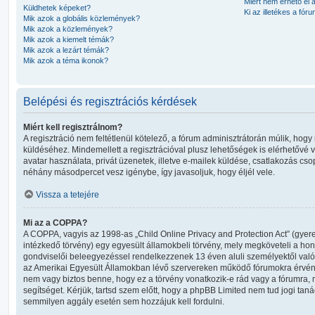
Miért nem érhető el 
Küldhetek képeket?
Ki az illetékes a fó
Mik azok a globális közlemények?
Mik azok a közlemények?
Mik azok a kiemelt témák?
Mik azok a lezárt témák?
Mik azok a téma ikonok?
Belépési és regisztrációs kérdések
Miért kell regisztrálnom?
A regisztráció nem feltétlenül kötelező, a fórum adminisztrátorán múlik, ho
küldéséhez. Mindemellett a regisztrációval plusz lehetőségek is elérhetővé 
avatar használata, privát üzenetek, illetve e-mailek küldése, csatlakozás cso
néhány másodpercet vesz igénybe, így javasoljuk, hogy éljél vele.
Vissza a tetejére
Mi az a COPPA?
A COPPA, vagyis az 1998-as „Child Online Privacy and Protection Act” (gye
intézkedő törvény) egy egyesült államokbeli törvény, mely megköveteli a hon
gondviselői beleegyezéssel rendelkezzenek 13 éven aluli személyektől való
az Amerikai Egyesült Államokban lévő szervereken működő fórumokra érvé
nem vagy biztos benne, hogy ez a törvény vonatkozik-e rád vagy a fórumra, me
segítséget. Kérjük, tartsd szem előtt, hogy a phpBB Limited nem tud jogi tanác
semmilyen aggály esetén sem hozzájuk kell fordulni.