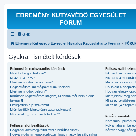
EBREMÉNY KUTYAVÉDŐ EGYESÜLET
FÓRUM
GyIK
Ebremény Kutyavédő Egyesület Hivatalos Kapcsolattartó Fóruma
FÓRU
Gyakran ismételt kérdések
Belépési és regisztrációs kérdések
Felhasználói szint
Miért kell regisztrálnom?
Kik azok az adminis
Mi az a COPPA?
Kik azok a moderáto
Miért nem tudok regisztrálni?
Mik azok a csoporto
Regisztráltam, de mégsem tudok belépni
Hol látom a csoport
Miért nem tudok belépni?
Hogyan lehetek cso
Korábban regisztráltam magam, azonban már nem tudok
Miért jelenik meg né
belépni?!
Mi az az „elsődleges
Elfelejtettem a jelszavamat!
Mi az az „A csapat” l
Miért kerülök kiléptetésre automatikusan?
Mit csinál a „Fórum sütik törlése”?
Privát üzenetek
Nem tudok privát üze
Felhasználói beállítások
Folyamatosan kéretl
Hogyan tudom megváltoztatni a beállításaimat?
Kéretlen vagy sértege
Hogyan tudom megakadályozni, hogy mások lássák, mikor