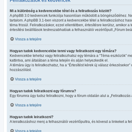
Feliratkozások és kedvencek
Mi a különbség a kedvencekbe tétel és a feliratkozás között?
A phpBB 3.0 kedvencek funkciója hasonlóan működött a böngésződéhez. Nem ke
tartalom. A phpBB 3.1-ben viszont a kedvencekbe tétel a feliratkozáshoz hason
téma frissül. Feliratkozáskor, ezzel ellentétben, értesítésre kerülsz, amikor a 
értesítési beállítások testreszabhatóak a felhasználói vezérlőpult „Fórum be
Vissza a tetejére
Hogyan tudok kedvencekbe tenni vagy feliratkozni egy témára?
Kedvencekbe tehetsz vagy feliratkozhatsz egy témára a “Téma eszközök” m
kattintva, ami általában a téma tetején és alján helyezkedik el.
A témára úgy is feliratkozhatsz, ha a “Értesítést kérek új válasz érkezésekor”
hozzászólást.
Vissza a tetejére
Hogyan tudok feliratkozni egy fórumra?
Egy fórumra úgy tudsz feliratkozni, hogy a fórum oldalán alul a „Feliratkozás a
Vissza a tetejére
Hogyan tudok leiratkozni?
A leiratkozáshoz menj a felhasználói vezérlőpultra, és kövesd a linkeket a fe
Vissza a tetejére