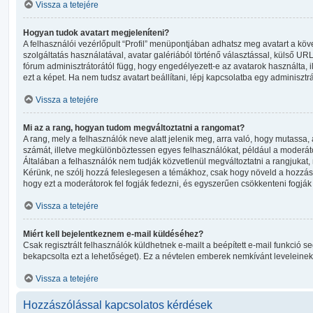
Vissza a tetejére
Hogyan tudok avatart megjeleníteni?
A felhasználói vezérlőpult “Profil” menüpontjában adhatsz meg avatart a kö
szolgáltatás használatával, avatar galériából történő választással, külső URL
fórum adminisztrátorától függ, hogy engedélyezett-e az avatarok használta, 
ezt a képet. Ha nem tudsz avatart beállítani, lépj kapcsolatba egy adminisztrá
Vissza a tetejére
Mi az a rang, hogyan tudom megváltoztatni a rangomat?
A rang, mely a felhasználók neve alatt jelenik meg, arra való, hogy mutassa
számát, illetve megkülönböztessen egyes felhasználókat, például a moderáto
Általában a felhasználók nem tudják közvetlenül megváltoztatni a rangjukat, mi
Kérünk, ne szólj hozzá feleslegesen a témákhoz, csak hogy növeld a hozzás
hogy ezt a moderátorok fel fogják fedezni, és egyszerűen csökkenteni fogjá
Vissza a tetejére
Miért kell bejelentkeznem e-mail küldéséhez?
Csak regisztrált felhasználók küldhetnek e-mailt a beépített e-mail funkció s
bekapcsolta ezt a lehetőséget). Ez a névtelen emberek nemkívánt leveleinek
Vissza a tetejére
Hozzászólással kapcsolatos kérdések