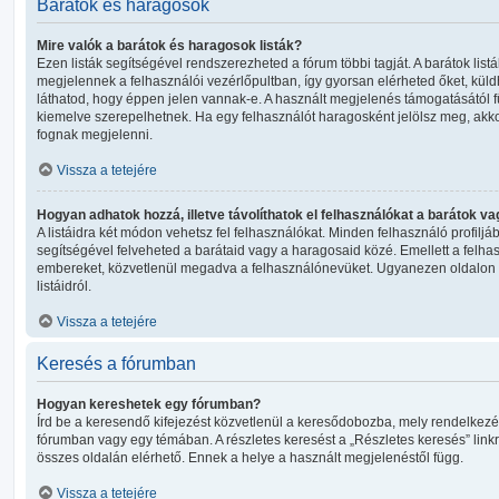
Barátok és haragosok
Mire valók a barátok és haragosok listák?
Ezen listák segítségével rendszerezheted a fórum többi tagját. A barátok lis
megjelennek a felhasználói vezérlőpultban, így gyorsan elérheted őket, küldh
láthatod, hogy éppen jelen vannak-e. A használt megjelenés támogatásától 
kiemelve szerepelhetnek. Ha egy felhasználót haragosként jelölsz meg, akk
fognak megjelenni.
Vissza a tetejére
Hogyan adhatok hozzá, illetve távolíthatok el felhasználókat a barátok va
A listáidra két módon vehetsz fel felhasználókat. Minden felhasználó profiljá
segítségével felveheted a barátaid vagy a haragosaid közé. Emellett a felhas
embereket, közvetlenül megadva a felhasználónevüket. Ugyanezen oldalon el 
listáidról.
Vissza a tetejére
Keresés a fórumban
Hogyan kereshetek egy fórumban?
Írd be a keresendő kifejezést közvetlenül a keresődobozba, mely rendelkezé
fórumban vagy egy témában. A részletes keresést a „Részletes keresés” linkre
összes oldalán elérhető. Ennek a helye a használt megjelenéstől függ.
Vissza a tetejére