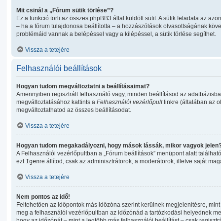
Mit csinál a „Fórum sütik törlése”?
Ez a funkció törli az összes phpBB3 által küldött sütit. A sütik feladata az azon
– ha a fórum tulajdonosa beállította – a hozzászólások olvasottságának köv
problémáid vannak a belépéssel vagy a kilépéssel, a sütik törlése segíthet.
Vissza a tetejére
Felhasználói beállítások
Hogyan tudom megváltoztatni a beállításaimat?
Amennyiben regisztrált felhasználó vagy, minden beállításod az adatbázisban
megváltoztatásához kattints a
Felhasználói vezérlőpult
linkre (általában az old
megváltoztathatod az összes beállításodat.
Vissza a tetejére
Hogyan tudom megakadályozni, hogy mások lássák, mikor vagyok jelen
A Felhasználói vezérlőpultban a „Fórum beállítások” menüpont alatt található a
ezt
Igen
re állítod, csak az adminisztrátorok, a moderátorok, illetve saját mag
Vissza a tetejére
Nem pontos az idő!
Feltehetően az időpontok más időzóna szerint kerülnek megjelenítésre, mint
meg a felhasználói vezérlőpultban az időzónád a tartózkodási helyednek me
hogy az időzónát – mint a legtöbb más felhasználói beállítást – csak regisztr