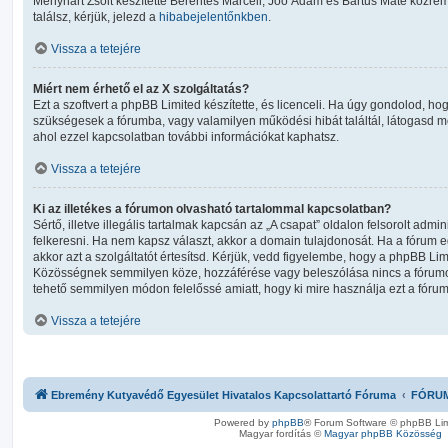
Menyhárt Zsolt készítette Berentés Marcell, Joó Ádám és Bartus Máté közre
találsz, kérjük, jelezd a
hibabejelentőnkben
.
Vissza a tetejére
Miért nem érhető el az X szolgáltatás?
Ezt a szoftvert a phpBB Limited készítette, és licenceli. Ha úgy gondolod, ho
szükségesek a fórumba, vagy valamilyen működési hibát találtál, látogasd 
ahol ezzel kapcsolatban további információkat kaphatsz.
Vissza a tetejére
Ki az illetékes a fórumon olvasható tartalommal kapcsolatban?
Sértő, illetve illegális tartalmak kapcsán az „A csapat” oldalon felsorolt admin
felkeresni. Ha nem kapsz választ, akkor a domain tulajdonosát. Ha a fórum e
akkor azt a szolgáltatót értesítsd. Kérjük, vedd figyelembe, hogy a phpBB 
Közösségnek semmilyen köze, hozzáférése vagy beleszólása nincs a fórumo
tehető semmilyen módon felelőssé amiatt, hogy ki mire használja ezt a fórum
Vissza a tetejére
Ebremény Kutyavédő Egyesület Hivatalos Kapcsolattartó Fóruma
FÓRU
Powered by
phpBB
® Forum Software © phpBB Lim
Magyar fordítás ©
Magyar phpBB Közösség