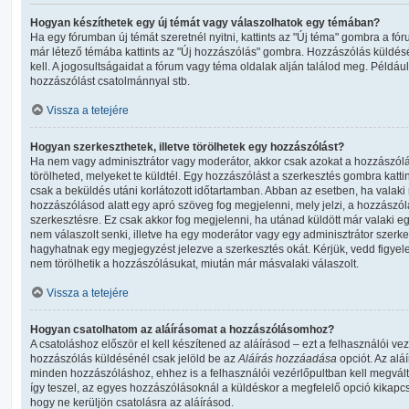
Hogyan készíthetek egy új témát vagy válaszolhatok egy témában?
Ha egy fórumban új témát szeretnél nyitni, kattints az "Új téma" gombra a 
már létező témába kattints az "Új hozzászólás" gombra. Hozzászólás küldésé
kell. A jogosultságaidat a fórum vagy téma oldalak alján találod meg. Például
hozzászólást csatolmánnyal stb.
Vissza a tetejére
Hogyan szerkeszthetek, illetve törölhetek egy hozzászólást?
Ha nem vagy adminisztrátor vagy moderátor, akkor csak azokat a hozzászól
törölheted, melyeket te küldtél. Egy hozzászólást a szerkesztés gombra katti
csak a beküldés utáni korlátozott időtartamban. Abban az esetben, ha valaki
hozzászólásod alatt egy apró szöveg fog megjelenni, mely jelzi, a hozzászólá
szerkesztésre. Ez csak akkor fog megjelenni, ha utánad küldött már valaki 
nem válaszolt senki, illetve ha egy moderátor vagy egy adminisztrátor szerk
hagyhatnak egy megjegyzést jelezve a szerkesztés okát. Kérjük, vedd figye
nem törölhetik a hozzászólásukat, miután már másvalaki válaszolt.
Vissza a tetejére
Hogyan csatolhatom az aláírásomat a hozzászólásomhoz?
A csatoláshoz először el kell készítened az aláírásod – ezt a felhasználói v
hozzászólás küldésénél csak jelöld be az
Aláírás hozzáadása
opciót. Az alá
minden hozzászóláshoz, ehhez is a felhasználói vezérlőpultban kell megválto
így teszel, az egyes hozzászólásoknál a küldéskor a megfelelő opció kika
hogy ne kerüljön csatolásra az aláírásod.