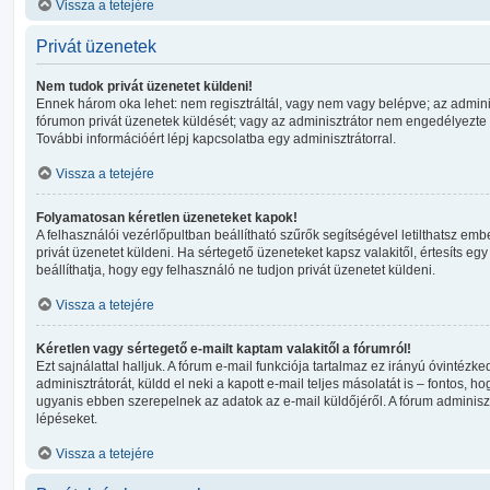
Vissza a tetejére
Privát üzenetek
Nem tudok privát üzenetet küldeni!
Ennek három oka lehet: nem regisztráltál, vagy nem vagy belépve; az admin
fórumon privát üzenetek küldését; vagy az adminisztrátor nem engedélyezte n
További információért lépj kapcsolatba egy adminisztrátorral.
Vissza a tetejére
Folyamatosan kéretlen üzeneteket kapok!
A felhasználói vezérlőpultban beállítható szűrők segítségével letilthatsz em
privát üzenetet küldeni. Ha sértegető üzeneteket kapsz valakitől, értesíts egy
beállíthatja, hogy egy felhasználó ne tudjon privát üzenetet küldeni.
Vissza a tetejére
Kéretlen vagy sértegető e-mailt kaptam valakitől a fórumról!
Ezt sajnálattal halljuk. A fórum e-mail funkciója tartalmaz ez irányú óvintézke
adminisztrátorát, küldd el neki a kapott e-mail teljes másolatát is – fontos, hog
ugyanis ebben szerepelnek az adatok az e-mail küldőjéről. A fórum adminis
lépéseket.
Vissza a tetejére