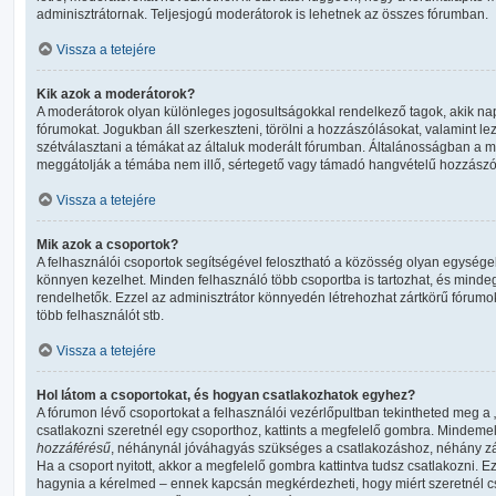
adminisztrátornak. Teljesjogú moderátorok is lehetnek az összes fórumban.
Vissza a tetejére
Kik azok a moderátorok?
A moderátorok olyan különleges jogosultságokkal rendelkező tagok, akik nap
fórumokat. Jogukban áll szerkeszteni, törölni a hozzászólásokat, valamint lezá
szétválasztani a témákat az általuk moderált fórumban. Általánosságban a 
meggátolják a témába nem illő, sértegető vagy támadó hangvételű hozzászó
Vissza a tetejére
Mik azok a csoportok?
A felhasználói csoportok segítségével felosztható a közösség olyan egysége
könnyen kezelhet. Minden felhasználó több csoportba is tartozhat, és minde
rendelhetők. Ezzel az adminisztrátor könnyedén létrehozhat zártkörű fórumo
több felhasználót stb.
Vissza a tetejére
Hol látom a csoportokat, és hogyan csatlakozhatok egyhez?
A fórumon lévő csoportokat a felhasználói vezérlőpultban tekintheted meg a „
csatlakozni szeretnél egy csoporthoz, kattints a megfelelő gombra. Mindeme
hozzáférésű
, néhánynál jóváhagyás szükséges a csatlakozáshoz, néhány zár
Ha a csoport nyitott, akkor a megfelelő gombra kattintva tudsz csatlakozni. E
hagynia a kérelmed – ennek kapcsán megkérdezheti, hogy miért szeretnél cs