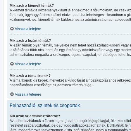
Mik azok a kiemelt témák?
A kiemelt témák a közlemények alatt jelennek meg a fórumokban, de csak az
fontosak, úgyhogy érdemes őket elolvasnod, ha lehetséges. Hasonlóan a glo
közleményekhez, kiemelt témák küldéséhez az adminisztrátor adhat jogosult
Vissza a tetejére
Mik azok a lezárt témák?
A lezárt témák olyan témák, melyekbe nem lehet hozzászólást küldeni vagy
lezárásának több oka lehet, és egy témát egy adminisztrátor vagy egy moderá
adminisztrátora megadta a szükséges jogosultságokat, lehetőséged lehet lezá
Vissza a tetejére
Mik azok a téma ikonok?
A téma ikonok kis képek, melyeket a küldő társít a hozzászólásához jelképez
használatának lehetősége az adminisztrátortól függ.
Vissza a tetejére
Felhasználói szintek és csoportok
Kik azok az adminisztrátorok?
Az adminisztrátorok a fórum legmagasabb rangú és jogú tagjai, ők üzemelteti
részletét szabályozhatják, például jogosultságokat adhatnak, kitilthatnak fe
létre, moderátorokat nevezhetnek ki stb. attól függően, hogy a fórumalapító m