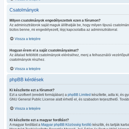
Csatolmányok
Milyen csatolmányok engedélyezettek ezen a fórumon?
Az adminisztrátorok saját maguk állíthatják be, hogy milyen típusú csatol
biztos benne, mi engedélyezett, lépj kapcsolatba az adminisztrátorral.
Vissza a tetejére
Hogyan érem el a saját csatolmányaimat?
Az általad feltöltött csatolmányok eléréséhez, menj a felhasználói vezérlőpult
csatolmányok részhez.
Vissza a tetejére
phpBB kérdések
Ki készítette ezt a fórumot?
Ezt a szoftvert (eredeti formájában) a
phpBB Limited
készítette, adta ki, és gy
GNU General Public License alatt érhető el, és szabadon terjeszthető. További
Vissza a tetejére
Ki készítette ezt a magyar fordítást?
A magyar fordítást a
Magyar phpBB Közösség
fordító
készítik, és tartják karb