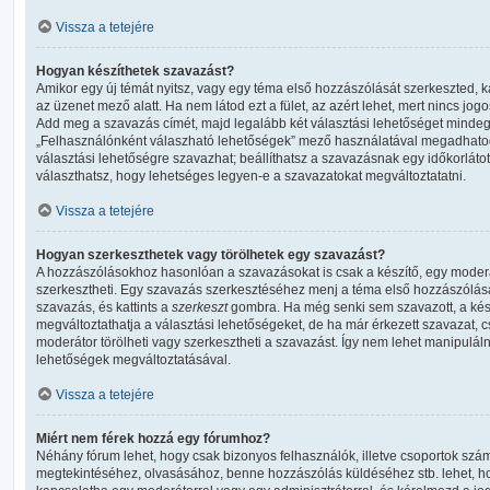
Vissza a tetejére
Hogyan készíthetek szavazást?
Amikor egy új témát nyitsz, vagy egy téma első hozzászólását szerkeszted, ka
az üzenet mező alatt. Ha nem látod ezt a fület, az azért lehet, mert nincs jo
Add meg a szavazás címét, majd legalább két választási lehetőséget mindegyi
„Felhasználónként válaszható lehetőségek” mező használatával megadhatod 
választási lehetőségre szavazhat; beállíthatsz a szavazásnak egy időkorlát
választhatsz, hogy lehetséges legyen-e a szavazatokat megváltoztatatni.
Vissza a tetejére
Hogyan szerkeszthetek vagy törölhetek egy szavazást?
A hozzászólásokhoz hasonlóan a szavazásokat is csak a készítő, egy moderá
szerkesztheti. Egy szavazás szerkesztéséhez menj a téma első hozzászólásá
szavazás, és kattints a
szerkeszt
gombra. Ha még senki sem szavazott, a kész
megváltoztathatja a választási lehetőségeket, de ha már érkezett szavazat, 
moderátor törölheti vagy szerkesztheti a szavazást. Így nem lehet manipulál
lehetőségek megváltoztatásával.
Vissza a tetejére
Miért nem férek hozzá egy fórumhoz?
Néhány fórum lehet, hogy csak bizonyos felhasználók, illetve csoportok szám
megtekintéséhez, olvasásához, benne hozzászólás küldéséhez stb. lehet, hog