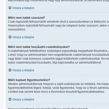
kapcsolatba egy moderátorral vagy egy adminisztrátorral, és kérelmezd a jo
Vissza a tetejére
Miért nem tudok szavazni?
Csak regisztrált felhasználók vehetnek részt a szavazásokban (a többszöri s
Amennyiben regisztrált felhasználó vagy de mégsem tudsz szavazni, akkor v
szavazáshoz.
Vissza a tetejére
Miért nem tudok hozzáadni csatolmányokat?
A csatolmányok feltöltéséhez szükséges jogosultság megadható fórumokra, 
Lehet, hogy az adminisztrátor nem engedélyezte csatolmányok hozzáadását a
vagy talán csak bizonyos csoportok tagjai küldhetnek csatolmányokat. Ha n
tudsz csatolmányokat hozzáadni, lépj kapcsolatba az adminisztrátorral.
Vissza a tetejére
Miért kaptam figyelmeztetést?
Minden adminisztrátornak megvan a saját szabályzata az oldalára. Ha megsér
figyelmeztethetnek téged. Kérjük, vedd figyelembe, hogy ez a fórum admini
Limited-nak semmi köze nincs a fórumokon kiosztott figyelmeztetésekhez.
Vissza a tetejére