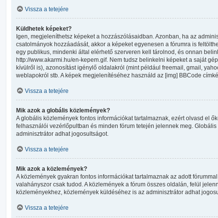
Vissza a tetejére
Küldhetek képeket?
Igen, megjeleníthetsz képeket a hozzászólásaidban. Azonban, ha az adminis
csatolmányok hozzáadását, akkor a képeket egyenesen a fórumra is feltölth
egy publikus, mindenki által elérhető szerveren kell tárolnod, és onnan beli
http://www.akarmi.hu/en-kepem.gif. Nem tudsz belinkelni képeket a saját gé
kívülről is), azonosítást igénylő oldalakról (mint például freemail, gmail, yaho
weblapokról stb. A képek megjelenítéséhez használd az [img] BBCode címké
Vissza a tetejére
Mik azok a globális közlemények?
A globális közlemények fontos információkat tartalmaznak, ezért olvasd el ő
felhasználói vezérlőpultban és minden fórum tetején jelennek meg. Globál
adminisztrátor adhat jogosultságot.
Vissza a tetejére
Mik azok a közlemények?
A közlemények gyakran fontos információkat tartalmaznak az adott fórummal 
valahányszor csak tudod. A közlemények a fórum összes oldalán, felül jele
közleményekhez, közlemények küldéséhez is az adminisztrátor adhat jogosu
Vissza a tetejére