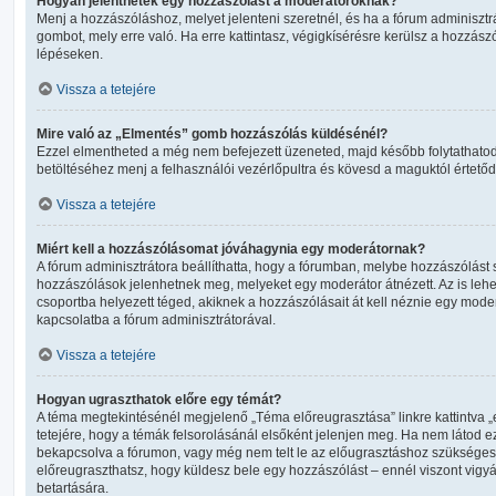
Hogyan jelenthetek egy hozzászólást a moderátoroknak?
Menj a hozzászóláshoz, melyet jelenteni szeretnél, és ha a fórum adminisztr
gombot, mely erre való. Ha erre kattintasz, végigkísérésre kerülsz a hozzás
lépéseken.
Vissza a tetejére
Mire való az „Elmentés” gomb hozzászólás küldésénél?
Ezzel elmentheted a még nem befejezett üzeneted, majd később folytathatod
betöltéséhez menj a felhasználói vezérlőpultra és kövesd a maguktól értetőd
Vissza a tetejére
Miért kell a hozzászólásomat jóváhagynia egy moderátornak?
A fórum adminisztrátora beállíthatta, hogy a fórumban, melybe hozzászólást 
hozzászólások jelenhetnek meg, melyeket egy moderátor átnézett. Az is lehe
csoportba helyezett téged, akiknek a hozzászólásait át kell néznie egy moder
kapcsolatba a fórum adminisztrátorával.
Vissza a tetejére
Hogyan ugraszthatok előre egy témát?
A téma megtekintésénél megjelenő „Téma előreugrasztása” linkre kattintva „
tetejére, hogy a témák felsorolásánál elsőként jelenjen meg. Ha nem látod ezt
bekapcsolva a fórumon, vagy még nem telt le az előugrasztáshoz szükséges 
előreugraszthatsz, hogy küldesz bele egy hozzászólást – ennél viszont vigy
betartására.