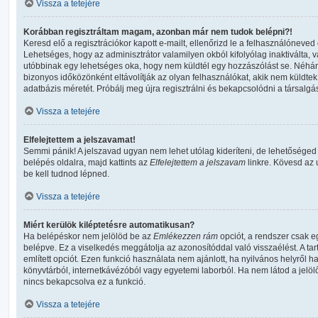
Vissza a tetejére
Korábban regisztráltam magam, azonban már nem tudok belépni?!
Keresd elő a regisztrációkor kapott e-mailt, ellenőrizd le a felhasználóneved
Lehetséges, hogy az adminisztrátor valamilyen okból kifolyólag inaktiválta, v
utóbbinak egy lehetséges oka, hogy nem küldtél egy hozzászólást se. Néhá
bizonyos időközönként eltávolítják az olyan felhasználókat, akik nem küldte
adatbázis méretét. Próbálj meg újra regisztrálni és bekapcsolódni a társalgá
Vissza a tetejére
Elfelejtettem a jelszavamat!
Semmi pánik! A jelszavad ugyan nem lehet utólag kideríteni, de lehetőséged
belépés oldalra, majd kattints az
Elfelejtettem a jelszavam
linkre. Kövesd az u
be kell tudnod lépned.
Vissza a tetejére
Miért kerülök kiléptetésre automatikusan?
Ha belépéskor nem jelölöd be az
Emlékezzen rám
opciót, a rendszer csak e
belépve. Ez a viselkedés meggátolja az azonosítóddal való visszaélést. A ta
említett opciót. Ezen funkció használata nem ajánlott, ha nyilvános helyről h
könyvtárból, internetkávézóból vagy egyetemi laborból. Ha nem látod a jelö
nincs bekapcsolva ez a funkció.
Vissza a tetejére