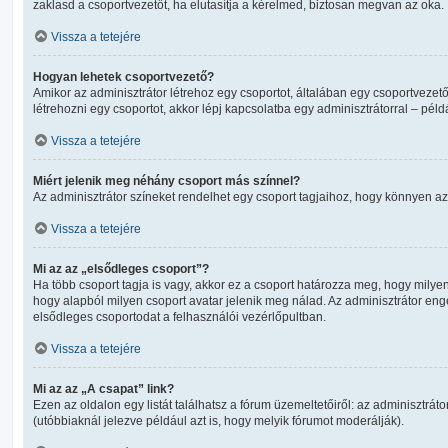
zaklasd a csoportvezetőt, ha elutasítja a kérelmed, biztosan megvan az oka.
Vissza a tetejére
Hogyan lehetek csoportvezető?
Amikor az adminisztrátor létrehoz egy csoportot, általában egy csoportvezető 
létrehozni egy csoportot, akkor lépj kapcsolatba egy adminisztrátorral – péld
Vissza a tetejére
Miért jelenik meg néhány csoport más színnel?
Az adminisztrátor színeket rendelhet egy csoport tagjaihoz, hogy könnyen a
Vissza a tetejére
Mi az az „elsődleges csoport”?
Ha több csoport tagja is vagy, akkor ez a csoport határozza meg, hogy milye
hogy alapból milyen csoport avatar jelenik meg nálad. Az adminisztrátor en
elsődleges csoportodat a felhasználói vezérlőpultban.
Vissza a tetejére
Mi az az „A csapat” link?
Ezen az oldalon egy listát találhatsz a fórum üzemeltetőiről: az adminisztrát
(utóbbiaknál jelezve például azt is, hogy melyik fórumot moderálják).