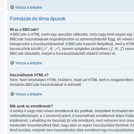
Vissza a tetejére
Formázás és téma típusok
Mi az a BBCode?
A BBCode a HTML nyelv egy speciális változata, mely nagy teret enged egy
BBCode használatának engedélyezése az adminisztrátortól függ, de neked i
bekapcsolni a hozzászólásaidnál. A BBCode hasonló felépítésű, mint a HTM
kacsacsőrök között („<” , ill. „>”), hanem szögletes zárójelben („[”, ill. „]”) va
BBCode útmutatót, melyet a hozzászólásküldő oldalról érhetsz el.
Vissza a tetejére
Használhatok HTML-t?
Nem. Nem lehetséges HTML-t küldeni, majd azt HTML-ként is megjeleníteni. 
formázás BBCode használatával is elérhető.
Vissza a tetejére
Mik azok az emotikonok?
A smiley-k vagy más néven emotikonok kis grafikák, melyekkel érzéseket lehet
vidámot/boldogot, a :( szomorút jelent. A használható emotikonok teljes list
küldésénél. Lehetőleg ne használj túl sok emotikont, mert nehezen lesz olva
moderátor kiszerkesztheti őket, vagy akár az egész hozzászólást törölheti. A 
felső korlátot, melynél nem használhatsz több emotikont egy hozzászólásba