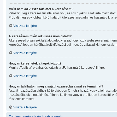
Miért nem ad vissza találatot a keresésem?
Valószínűleg a keresés túl általános volt, és sok gyakori szót tartalmazhato
Próbálj meg egy jobban körülhatárolt kifejezést megadni, és használd ki a ré
Vissza a tetejére
A keresésem miért ad vissza üres oldalt!?
A keresésed olyan sok találatot adott vissza, hogy azt a webszerver már nem
keresést”, jobban körülhatárolt kifejezést adj meg, és válaszd ki, hogy csak 
Vissza a tetejére
Hogyan kereshetek a tagok között?
Menj a „Taglista” oldalra, és kattints a „Felhasználó keresése” linkre.
Vissza a tetejére
Hogyan találhatom meg a saját hozzászólásaimat és témáimat?
A saját hozzászólásaidhoz kétféleképpen férhetsz hozzá: vagy a felhasználói
hozzászólások megtekintése” linkre kattintva vagy a profilodon keresztül. A
részletes keresést.
Vissza a tetejére