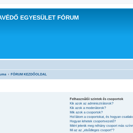
AVÉDŐ EGYESÜLET FÓRUM
ruma
FÓRUM KEZDŐOLDAL
Felhasználói szintek és csoportok
Kik azok az adminisztrátorok?
Kik azok a moderátorok?
Mik azok a csoportok?
Hol látom a csoportokat, és hogyan csatla
Hogyan lehetek csoportvezető?
Miért jelenik meg néhány csoport más szín
Mi az az „elsődleges csoport”?