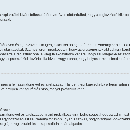
regisztrálni kívánt felhasználónevet. Az is előfordulhat, hogy a regisztráció kikapcs
orával.
nálóneved és a jelszavad. Ha igen, akkor két dolog történhetett. Amennyiben a COP
tt utasításokat. Számos fórum megköveteli, hogy az új azonosítók aktiválásra kerül
esetre a regisztrációnál elvileg tájékoztatásra kerültél, hogy szükséges-e az azon
 vagy a spamszűrőd kiszűrte. Ha biztos vagy benne, hogy helyes e-mail címet adtál 
 meg a felhasználóneved és a jelszavad. Ha igen, lépj kapcsolatba a fórum adminiszt
 valamilyen konfigurációs hiba, melyet javítaniuk kéne.
épni?!
használóneved és a jelszavad, majd próbálkozz újra. Lehetséges, hogy az adminisztrát
 egy hozzászólást se. Néhány fórumon ugyanis szokás, hogy bizonyos időközönként 
eg újra regisztrálni és bekapcsolódni a társalgásba.