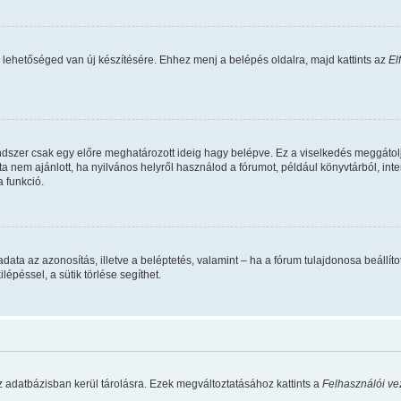
 lehetőséged van új készítésére. Ehhez menj a belépés oldalra, majd kattints az
El
ndszer csak egy előre meghatározott ideig hagy belépve. Ez a viselkedés meggátolj
ta nem ajánlott, ha nyilvános helyről használod a fórumot, például könyvtárból, in
 funkció.
 feladata az azonosítás, illetve a beléptetés, valamint – ha a fórum tulajdonosa beá
épéssel, a sütik törlése segíthet.
z adatbázisban kerül tárolásra. Ezek megváltoztatásához kattints a
Felhasználói ve