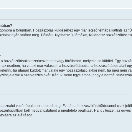
émában?
ma" gombra a fórumban. Hozzászólás küldéséhez egy már létező témába kattints az 
oldalak alján találod meg. Például: Nyithatsz új témákat, Küldhetsz hozzászólást cs
?
a hozzászólásokat szerkesztheted vagy törölheted, melyeket te küldtél. Egy hozzás
n az esetben, ha valaki már válaszolt a hozzászólásodra, a hozzászólásod alatt eg
egjelenni, ha utánad küldött már valaki egy hozzászólást, akkor nem, ha még nem vál
ést jelezve a szerkesztés okát. Kérjük, vedd figyelembe, hogy a normál felhaszn
felhasználói vezérlőpultban teheted meg. Ezután a hozzászólás küldésénél csak jelö
zérlőpultban kell megváltoztatnod a megfelelő beállítást. Ha így teszel, az egye
olásra az aláírásod.