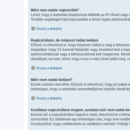
Miért nem tudok regisztrálni?
Lehet, hogy a weboldal tulajdonosa letiltotta az IP-címed vagy a 
További segítségért lépj kapcsolatba a fórum egyik adminisztrát
Vissza a tetejére
Regisztráltam, de mégsem tudok belépni
Először is ellenőrizd le, hogy helyesen adtad-e meg a felhasz
megadtad, hogy 13 évesnél fiatalabb vagy, követned kell a kapo
adminisztrátornak vagy a felhasználónak kell megtennie. Minden
utasításait, ha nem, lehet, hogy rossz e-mail címet adtál meg,
Vissza a tetejére
Miért nem tudok belépni?
Ennek számos oka lehet. Először is ellenőrizd, hogy jól adtad-e
lehetséges, hogy a weboldal üzemeltetőjének oldalán lépett fel
Vissza a tetejére
Korábban regisztráltam magam, azonban már nem tudok bel
Keresd elő a regisztrációkor kapott e-mailt, ellenőrizd le a fel
azonosítód. Ez utóbbinak egy lehetséges oka, hogy nem küldtél
hozzászólást, hogy csökkentsék az adatbázis méretét. Próbálj m