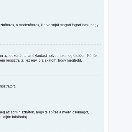
sztrátorok, a moderátorok, illetve saját magad fogod látni, hogy
an az időzónád a tartózkodási helyednek megfelelően. Kérjük,
nem regisztráltál, ez egy jó alakalom, hogy megtedd.
sztrátort.
eg az adminisztrátort, hogy telepítse a nyelvi csomagot,
 alján található).