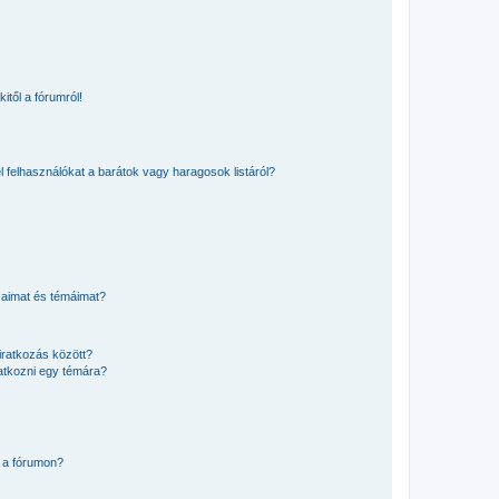
itől a fórumról!
el felhasználókat a barátok vagy haragosok listáról?
saimat és témáimat?
iratkozás között?
atkozni egy témára?
 a fórumon?