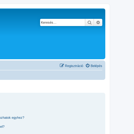
Keresés
Részletes keresés
Regisztráció
Belépés
kozhatok egyhez?
nel?