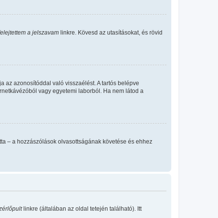
felejtettem a jelszavam
linkre. Kövesd az utasításokat, és rövid
a az azonosítóddal való visszaélést. A tartós belépve
ternetkávézóból vagy egyetemi laborból. Ha nem látod a
llította – a hozzászólások olvasottságának követése és ehhez
zérlőpult
linkre (általában az oldal tetején található). Itt