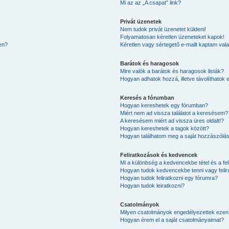
Mi az az „A csapat” link?
Privát üzenetek
Nem tudok privát üzenetet küldeni!
Folyamatosan kéretlen üzeneteket kapok!
en?
Kéretlen vagy sértegető e-mailt kaptam valak
Barátok és haragosok
Mire valók a barátok és haragosok listák?
Hogyan adhatok hozzá, illetve távolíthatok 
Keresés a fórumban
Hogyan kereshetek egy fórumban?
Miért nem ad vissza találatot a keresésem?
A keresésem miért ad vissza üres oldalt!?
Hogyan kereshetek a tagok között?
Hogyan találhatom meg a saját hozzászólá
Feliratkozások és kedvencek
Mi a különbség a kedvencekbe tétel és a fel
Hogyan tudok kedvencekbe tenni vagy felir
Hogyan tudok feliratkozni egy fórumra?
Hogyan tudok leiratkozni?
Csatolmányok
Milyen csatolmányok engedélyezettek ezen
Hogyan érem el a saját csatolmányaimat?