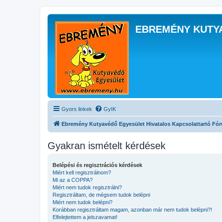
EBREMÉNY KUTY
Gyors linkek
GyIK
Ebremény Kutyavédő Egyesület Hivatalos Kapcsolattartó Fó
Gyakran ismételt kérdések
Belépési és regisztrációs kérdések
Miért kell regisztrálnom?
Mi az a COPPA?
Miért nem tudok regisztrálni?
Regisztráltam, de mégsem tudok belépni
Miért nem tudok belépni?
Korábban regisztráltam magam, azonban már nem tudok belépni?!
Elfelejtettem a jelszavamat!