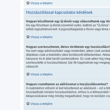
Vissza a tetejére
Hozzászólással kapcsolatos kérdések
Hogyan készíthetek egy új témát vagy válaszolhatok egy t
Ha egy fórumban új témát szeretnél nyitni, kattints az "Új té
előbb regisztrálnod kell. A jogosultságaidat a fórum vagy téma 
Vissza a tetejére
Hogyan szerkeszthetek, illetve törölhetek egy hozzászólást
Ha nem vagy adminisztrátor vagy moderátor, akkor csak azokat 
általában csak a beküldés utáni korlátozott időtartamban. Abba
hányszor és ki által került szerkesztésre. Ez csak akkor fog m
szerkesztette a hozzászólásod, bár ők hagyhatnak egy megjegyz
válaszolt.
Vissza a tetejére
Hogyan csatolhatom az aláírásomat a hozzászólásomhoz?
A csatoláshoz először el kell készítened az aláírásod – ezt a 
hozzáadható minden hozzászóláshoz, ehhez is a felhasználói ve
kikapcsolásával még mindig megadhatod, hogy ne kerüljön csat
Vissza a tetejére