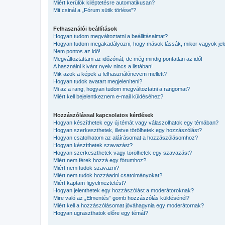
Miért kerülök kiléptetésre automatikusan?
Mit csinál a „Fórum sütik törlése”?
Felhasználói beállítások
Hogyan tudom megváltoztatni a beállításaimat?
Hogyan tudom megakadályozni, hogy mások lássák, mikor vagyok jel
Nem pontos az idő!
Megváltoztattam az időzónát, de még mindig pontatlan az idő!
A használni kívánt nyelv nincs a listában!
Mik azok a képek a felhasználónevem mellett?
Hogyan tudok avatart megjeleníteni?
Mi az a rang, hogyan tudom megváltoztatni a rangomat?
Miért kell bejelentkeznem e-mail küldéséhez?
Hozzászólással kapcsolatos kérdések
Hogyan készíthetek egy új témát vagy válaszolhatok egy témában?
Hogyan szerkeszthetek, illetve törölhetek egy hozzászólást?
Hogyan csatolhatom az aláírásomat a hozzászólásomhoz?
Hogyan készíthetek szavazást?
Hogyan szerkeszthetek vagy törölhetek egy szavazást?
Miért nem férek hozzá egy fórumhoz?
Miért nem tudok szavazni?
Miért nem tudok hozzáadni csatolmányokat?
Miért kaptam figyelmeztetést?
Hogyan jelenthetek egy hozzászólást a moderátoroknak?
Mire való az „Elmentés” gomb hozzászólás küldésénél?
Miért kell a hozzászólásomat jóváhagynia egy moderátornak?
Hogyan ugraszthatok előre egy témát?