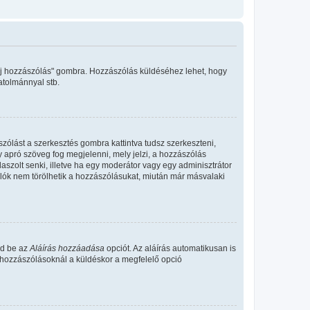
"Új hozzászólás" gombra. Hozzászólás küldéséhez lehet, hogy
atolmánnyal stb.
zólást a szerkesztés gombra kattintva tudsz szerkeszteni,
y apró szöveg fog megjelenni, mely jelzi, a hozzászólás
aszolt senki, illetve ha egy moderátor vagy egy adminisztrátor
álók nem törölhetik a hozzászólásukat, miután már másvalaki
ld be az
Aláírás hozzáadása
opciót. Az aláírás automatikusan is
s hozzászólásoknál a küldéskor a megfelelő opció