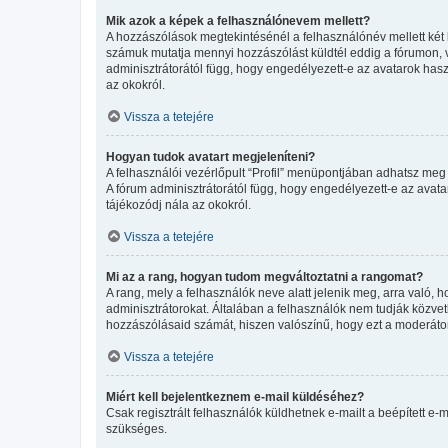
Mik azok a képek a felhasználónevem mellett?
A hozzászólások megtekintésénél a felhasználónév mellett két 
számuk mutatja mennyi hozzászólást küldtél eddig a fórumon, v
adminisztrátorától függ, hogy engedélyezett-e az avatarok haszn
az okokról.
Vissza a tetejére
Hogyan tudok avatart megjeleníteni?
A felhasználói vezérlőpult “Profil” menüpontjában adhatsz meg 
A fórum adminisztrátorától függ, hogy engedélyezett-e az avatar
tájékozódj nála az okokról.
Vissza a tetejére
Mi az a rang, hogyan tudom megváltoztatni a rangomat?
A rang, mely a felhasználók neve alatt jelenik meg, arra való
adminisztrátorokat. Általában a felhasználók nem tudják közvetl
hozzászólásaid számát, hiszen valószínű, hogy ezt a moderátor
Vissza a tetejére
Miért kell bejelentkeznem e-mail küldéséhez?
Csak regisztrált felhasználók küldhetnek e-mailt a beépített e-
szükséges.