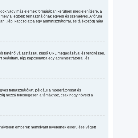
llagok vagy más elemek formájában kerülnek megjelenítésre, a
, mely a legtöbb felhasználónak egyedi és személyes. A fórum
ani, lépj kapcsolatba egy adminisztrátorral, és tájékozódj nála
ól történő választással, külső URL megadásával és feltöltéssel.
beállítani, lépj kapcsolatba egy adminisztrátorral, és
egyes felhasználókat, például a moderátorokat és
 szólj hozzá feleslegesen a témákhoz, csak hogy növeld a
 a névtelen emberek nemkívánt leveleinek elkerülése végett