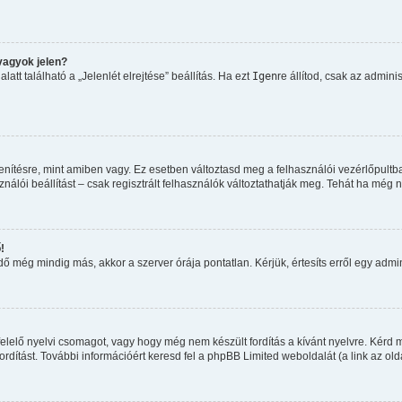
vagyok jelen?
tt található a „Jelenlét elrejtése” beállítás. Ha ezt
Igen
re állítod, csak az admini
nítésre, mint amiben vagy. Ez esetben változtasd meg a felhasználói vezérlőpultb
álói beállítást – csak regisztrált felhasználók változtathatják meg. Tehát ha még 
!
 még mindig más, akkor a szerver órája pontatlan. Kérjük, értesíts erről egy admini
elelő nyelvi csomagot, vagy hogy még nem készült fordítás a kívánt nyelvre. Kérd m
dítást. További információért keresd fel a phpBB Limited weboldalát (a link az oldal