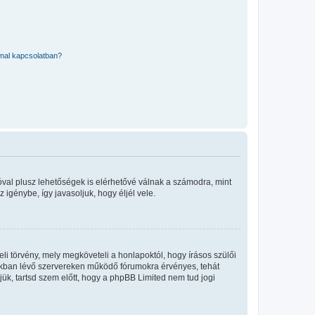
mmal kapcsolatban?
óval plusz lehetőségek is elérhetővé válnak a számodra, mint
igénybe, így javasoljuk, hogy éljél vele.
i törvény, mely megköveteli a honlapoktól, hogy írásos szülői
okban lévő szervereken működő fórumokra érvényes, tehát
ük, tartsd szem előtt, hogy a phpBB Limited nem tud jogi