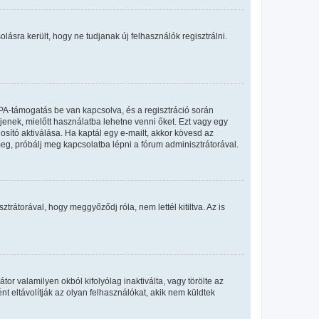
olásra került, hogy ne tudjanak új felhasználók regisztrálni.
PA-támogatás be van kapcsolva, és a regisztráció során
jenek, mielőtt használatba lehetne venni őket. Ezt vagy egy
osító aktiválása. Ha kaptál egy e-mailt, akkor kövesd az
meg, próbálj meg kapcsolatba lépni a fórum adminisztrátorával.
rátorával, hogy meggyőződj róla, nem lettél kitiltva. Az is
or valamilyen okból kifolyólag inaktiválta, vagy törölte az
eltávolítják az olyan felhasználókat, akik nem küldtek