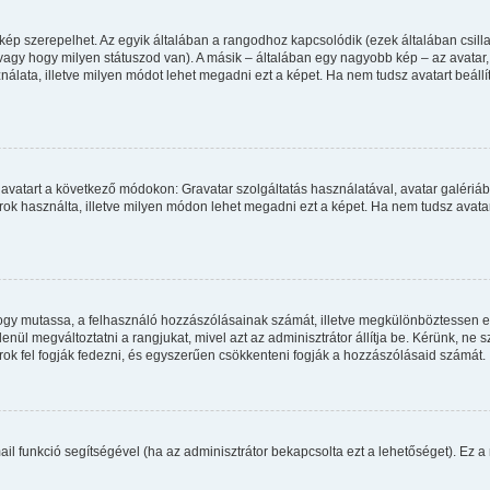
kép szerepelhet. Az egyik általában a rangodhoz kapcsolódik (ezek általában csi
agy hogy milyen státuszod van). A másik – általában egy nagyobb kép – az avatar
álata, illetve milyen módot lehet megadni ezt a képet. Ha nem tudsz avatart beállít
avatart a következő módokon: Gravatar szolgáltatás használatával, avatar galériáb
ok használta, illetve milyen módon lehet megadni ezt a képet. Ha nem tudsz avatart 
, hogy mutassa, a felhasználó hozzászólásainak számát, illetve megkülönböztessen 
enül megváltoztatni a rangjukat, mivel azt az adminisztrátor állítja be. Kérünk, ne
ok fel fogják fedezni, és egyszerűen csökkenteni fogják a hozzászólásaid számát.
mail funkció segítségével (ha az adminisztrátor bekapcsolta ezt a lehetőséget). Ez