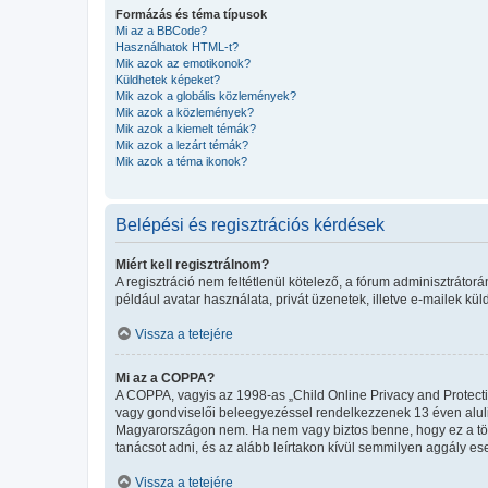
Formázás és téma típusok
Mi az a BBCode?
Használhatok HTML-t?
Mik azok az emotikonok?
Küldhetek képeket?
Mik azok a globális közlemények?
Mik azok a közlemények?
Mik azok a kiemelt témák?
Mik azok a lezárt témák?
Mik azok a téma ikonok?
Belépési és regisztrációs kérdések
Miért kell regisztrálnom?
A regisztráció nem feltétlenül kötelező, a fórum adminisztráto
például avatar használata, privát üzenetek, illetve e-mailek kü
Vissza a tetejére
Mi az a COPPA?
A COPPA, vagyis az 1998-as „Child Online Privacy and Protecti
vagy gondviselői beleegyezéssel rendelkezzenek 13 éven aluli
Magyarországon nem. Ha nem vagy biztos benne, hogy ez a törvén
tanácsot adni, és az alább leírtakon kívül semmilyen aggály ese
Vissza a tetejére