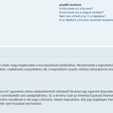
phpBB kérdések
Ki készítette ezt a fórumot?
Ki készítette ezt a magyar fordítást?
Miért nem érhető el az X szolgáltatás?
Ki az illetékes a fórumon olvasható tartalo
rán múlik, hogy megköveteli-e hozzászólások küldéséhez. Mindemellett a regisztráci
ldése, csatlakozás csoportokhoz stb. A regisztráció csupán néhány másodpercet vesz 
on Act” (gyerekek online adatvédelméről intézkedő törvény) egy egyesült államokbel
 személyektől való adatgyűjtéshez. Ez a törvény csak az Amerikai Egyesült Állam
y vonatkozik-e rád vagy a fórumra, melyre regisztrálsz, kérj jogi segítséget. Kérj
tén sem hozzájuk kell fordulni.