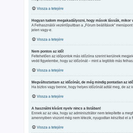
Vissza a tetejére
Hogyan tudom megakadályozni, hogy mások lássák, mikor 
A Felhasználói vezérlőpultban a „Fórum beállítások” menüpont ala
jelen vagy-e.
Vissza a tetejére
Nem pontos az idő!
Feltehetően az időpontok más időzóna szerint kerülnek megjele
vedd figyelembe, hogy az időzónát – mint a legtöbb más felhaszn
Vissza a tetejére
Megváltoztattam az időzónát, de még mindig pontatlan az idő
Ha biztos vagy benne, hogy helyes időzónát adtál meg, de az idő
Vissza a tetejére
A használni kívánt nyelv nincs a listában!
Ennek az az oka, hogy az adminisztrátor nem telepítette a megf
amennyiben viszont még nem létezik, nyugodtan készítsd el a for
Vissza a tetejére