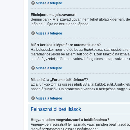
Vissza a tetejére
Elfelejtettem a jelszavamat!
Semmi pánik! A jelszavad ugyan nem lehet utólag kideríteni, de
időn belül újra be kell tudnod lépned.
Vissza a tetejére
Miért kerülök kiléptetésre automatikusan?
Ha belépéskor nem jelölöd be az
Emlékezzen rám
opciót, a re
maradáshoz jelöld be az említett opciót. Ezen funkció használa
jelölőnégyzetet, a fórumon valószínűleg nincs bekapcsolva ez a
Vissza a tetejére
Mit csinál a „Fórum sütik törlése”?
Ez a funkció törli az összes phpBB3 által küldött sütit. A sütik
hasonló funkciók. Ha problémáid vannak a belépéssel vagy a kil
Vissza a tetejére
Felhasználói beállítások
Hogyan tudom megváltoztatni a beállításaimat?
Amennyiben regisztrált felhasználó vagy, minden beállításod a
megváltoztathatod az összes beállításodat.