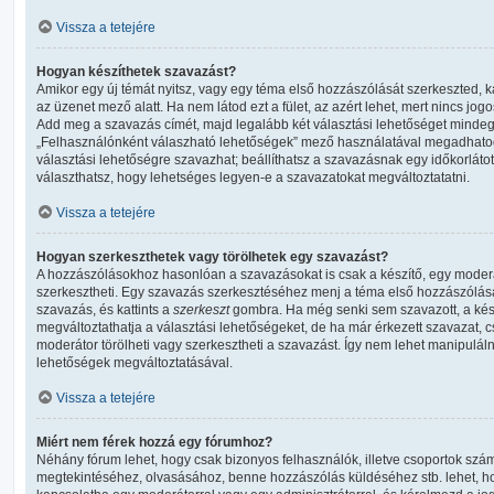
Vissza a tetejére
Hogyan készíthetek szavazást?
Amikor egy új témát nyitsz, vagy egy téma első hozzászólását szerkeszted, ka
az üzenet mező alatt. Ha nem látod ezt a fület, az azért lehet, mert nincs jo
Add meg a szavazás címét, majd legalább két választási lehetőséget mindegyi
„Felhasználónként válaszható lehetőségek” mező használatával megadhatod 
választási lehetőségre szavazhat; beállíthatsz a szavazásnak egy időkorlát
választhatsz, hogy lehetséges legyen-e a szavazatokat megváltoztatatni.
Vissza a tetejére
Hogyan szerkeszthetek vagy törölhetek egy szavazást?
A hozzászólásokhoz hasonlóan a szavazásokat is csak a készítő, egy moderá
szerkesztheti. Egy szavazás szerkesztéséhez menj a téma első hozzászólásá
szavazás, és kattints a
szerkeszt
gombra. Ha még senki sem szavazott, a kész
megváltoztathatja a választási lehetőségeket, de ha már érkezett szavazat, 
moderátor törölheti vagy szerkesztheti a szavazást. Így nem lehet manipulál
lehetőségek megváltoztatásával.
Vissza a tetejére
Miért nem férek hozzá egy fórumhoz?
Néhány fórum lehet, hogy csak bizonyos felhasználók, illetve csoportok szám
megtekintéséhez, olvasásához, benne hozzászólás küldéséhez stb. lehet, hog