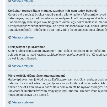
Vissza a tetejére
Korábban regisztráltam magam, azonban már nem tudok belépni?!
Keresd elő a regisztrációkor kapott e-mailt, ellenőrizd le a felhasználóneved
Lehetséges, hogy az adminisztrátor valamilyen okból kifolyólag inaktiválta, v
utóbbinak egy lehetséges oka, hogy nem küldtél egy hozzászólást se. Néhá
bizonyos időközönként eltávolítják az olyan felhasználókat, akik nem küldte
adatbázis méretét. Próbálj meg újra regisztrálni és bekapcsolódni a társalgá
Vissza a tetejére
Elfelejtettem a jelszavamat!
Semmi pánik! A jelszavad ugyan nem lehet utólag kideríteni, de lehetőséged
belépés oldalra, majd kattints az
Elfelejtettem a jelszavam
linkre. Kövesd az u
be kell tudnod lépned.
Vissza a tetejére
Miért kerülök kiléptetésre automatikusan?
Ha belépéskor nem jelölöd be az
Emlékezzen rám
opciót, a rendszer csak e
belépve. Ez a viselkedés meggátolja az azonosítóddal való visszaélést. A ta
említett opciót. Ezen funkció használata nem ajánlott, ha nyilvános helyről h
könyvtárból, internetkávézóból vagy egyetemi laborból. Ha nem látod a jelö
nincs bekapcsolva ez a funkció.
Vissza a tetejére