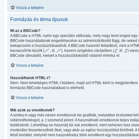
Vissza a tetejére
Formázás és téma típusok
Mi az a BBCode?
A BBCode a HTML nyelv egy speciális változata, mely nagy teret enged egy
BBCode használatának engedélyezése az adminisztrátortól függ, de neked i
bekapcsolni a hozzászólásaidnál. A BBCode hasonló felépítésű, mint a HTM
kacsacsőrök között („<” , ill. „>”), hanem szögletes zárójelben („[”, ill. „]”) va
BBCode útmutatót, melyet a hozzászólásküldő oldalról érhetsz el.
Vissza a tetejére
Használhatok HTML-t?
Nem. Nem lehetséges HTML-t küldeni, majd azt HTML-ként is megjeleníteni. 
formázás BBCode használatával is elérhető.
Vissza a tetejére
Mik azok az emotikonok?
A smiley-k vagy más néven emotikonok kis grafikák, melyekkel érzéseket lehet
vidámot/boldogot, a :( szomorút jelent. A használható emotikonok teljes list
küldésénél. Lehetőleg ne használj túl sok emotikont, mert nehezen lesz olva
moderátor kiszerkesztheti őket, vagy akár az egész hozzászólást törölheti. A 
felső korlátot, melynél nem használhatsz több emotikont egy hozzászólásba