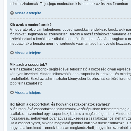
adminisztrátornak. Teljesjogú moderátorok is lehetnek az összes fórumban.
Vissza a tetejére
Kik azok a moderátorok?
A moderátorok olyan különleges jogosultságokkal rendelkező tagok, akik nap
fórumokat. Jogukban áll szerkeszteni, törölni a hozzászólásokat, valamint lezá
szétválasztani a témákat az általuk moderált fórumban. Általánosságban a 
meggátolják a témába nem illő, sértegető vagy támadó hangvételű hozzászó
Vissza a tetejére
Mik azok a csoportok?
A felhasználói csoportok segítségével felosztható a közösség olyan egysége
könnyen kezelhet. Minden felhasználó több csoportba is tartozhat, és minde
rendelhetők. Ezzel az adminisztrátor könnyedén létrehozhat zártkörű fórumo
több felhasználót stb.
Vissza a tetejére
Hol látom a csoportokat, és hogyan csatlakozhatok egyhez?
A fórumon lévő csoportokat a felhasználói vezérlőpultban tekintheted meg a „
csatlakozni szeretnél egy csoporthoz, kattints a megfelelő gombra. Mindeme
hozzáférésű
, néhánynál jóváhagyás szükséges a csatlakozáshoz, néhány zár
Ha a csoport nyitott, akkor a megfelelő gombra kattintva tudsz csatlakozni. E
hagynia a kérelmed – ennek kapcsán megkérdezheti, hogy miért szeretnél cs