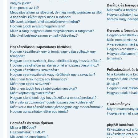
vagyok jelen?
Barátok és harago
Nem pontos az idő!
Mire valók a barátok
Megváltoztattam az időzónát, de még mindig pontatlan az idő!
Hogyan adhatok hozzá,
A használni kívánt nyelv nincs a listában!
barátok vagy haragos
Mik azok a képek a felhasználónevem mellett?
Hogyan tudok avatart megjeleníteni?
Keresés a fórumba
Mi az a rang, hogyan tudom megváltoztatni a rangomat?
Hogyan kereshetek 
Miért kell bejelentkeznem e-mail küldéséhez?
Miért nem ad vissza 
A keresésem miért ad
Hozzászólással kapcsolatos kérdések
Hogyan kereshetek a
Hogyan készíthetek egy új témát vagy válaszolhatok egy
Hogyan találhatom m
témában?
témáimat?
Hogyan szerkeszthetek, illetve törölhetek egy hozzászólást?
Hogyan csatolhatom az aláírásomat a hozzászólásomhoz?
Feliratkozások és 
Hogyan készíthetek szavazást?
Mi a különbség a ked
Hogyan szerkeszthetek vagy törölhetek egy szavazást?
Hogyan tudok kedven
Miért nem férek hozzá egy fórumhoz?
témára?
Miért nem tudok szavazni?
Hogyan tudok felirat
Miért nem tudok hozzáadni csatolmányokat?
Hogyan tudok leiratk
Miért kaptam figyelmeztetést?
Hogyan jelenthetek egy hozzászólást a moderátoroknak?
Mire való az „Elmentés” gomb hozzászólás küldésénél?
Csatolmányok
Miért kell a hozzászólásomat jóváhagynia egy moderátornak?
Milyen csatolmányok
Hogyan ugraszthatok előre egy témát?
Hogyan érem el a sa
Formázás és téma típusok
phpBB kérdések
Mi az a BBCode?
Ki készítette ezt a f
Használhatok HTML-t?
Ki készítette ezt a m
Mik azok az emotikonok?