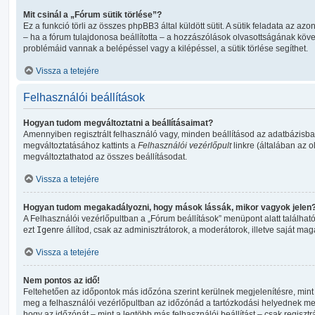
Mit csinál a „Fórum sütik törlése”?
Ez a funkció törli az összes phpBB3 által küldött sütit. A sütik feladata az azon
– ha a fórum tulajdonosa beállította – a hozzászólások olvasottságának köv
problémáid vannak a belépéssel vagy a kilépéssel, a sütik törlése segíthet.
Vissza a tetejére
Felhasználói beállítások
Hogyan tudom megváltoztatni a beállításaimat?
Amennyiben regisztrált felhasználó vagy, minden beállításod az adatbázisban
megváltoztatásához kattints a
Felhasználói vezérlőpult
linkre (általában az old
megváltoztathatod az összes beállításodat.
Vissza a tetejére
Hogyan tudom megakadályozni, hogy mások lássák, mikor vagyok jelen
A Felhasználói vezérlőpultban a „Fórum beállítások” menüpont alatt található a
ezt
Igen
re állítod, csak az adminisztrátorok, a moderátorok, illetve saját mag
Vissza a tetejére
Nem pontos az idő!
Feltehetően az időpontok más időzóna szerint kerülnek megjelenítésre, mint
meg a felhasználói vezérlőpultban az időzónád a tartózkodási helyednek me
hogy az időzónát – mint a legtöbb más felhasználói beállítást – csak regisztr