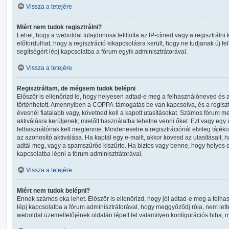
Vissza a tetejére
Miért nem tudok regisztrálni?
Lehet, hogy a weboldal tulajdonosa letiltotta az IP-címed vagy a regisztrálni 
előfordulhat, hogy a regisztráció kikapcsolásra került, hogy ne tudjanak új fe
segítségért lépj kapcsolatba a fórum egyik adminisztrátorával.
Vissza a tetejére
Regisztráltam, de mégsem tudok belépni
Először is ellenőrizd le, hogy helyesen adtad-e meg a felhasználóneved és a
történhetett. Amennyiben a COPPA-támogatás be van kapcsolva, és a regisz
évesnél fiatalabb vagy, követned kell a kapott utasításokat. Számos fórum m
aktiválásra kerüljenek, mielőtt használatba lehetne venni őket. Ezt vagy egy
felhasználónak kell megtennie. Mindenesetre a regisztrációnál elvileg tájéko
az azonosító aktiválása. Ha kaptál egy e-mailt, akkor kövesd az utasításait, 
adtál meg, vagy a spamszűrőd kiszűrte. Ha biztos vagy benne, hogy helyes e
kapcsolatba lépni a fórum adminisztrátorával.
Vissza a tetejére
Miért nem tudok belépni?
Ennek számos oka lehet. Először is ellenőrizd, hogy jól adtad-e meg a felha
lépj kapcsolatba a fórum adminisztrátorával, hogy meggyőződj róla, nem lettél
weboldal üzemeltetőjének oldalán lépett fel valamilyen konfigurációs hiba, m