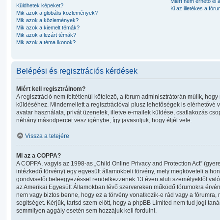
Miért nem érhető el 
Küldhetek képeket?
Ki az illetékes a fó
Mik azok a globális közlemények?
Mik azok a közlemények?
Mik azok a kiemelt témák?
Mik azok a lezárt témák?
Mik azok a téma ikonok?
Belépési és regisztrációs kérdések
Miért kell regisztrálnom?
A regisztráció nem feltétlenül kötelező, a fórum adminisztrátorán múlik, ho
küldéséhez. Mindemellett a regisztrációval plusz lehetőségek is elérhetővé 
avatar használata, privát üzenetek, illetve e-mailek küldése, csatlakozás cso
néhány másodpercet vesz igénybe, így javasoljuk, hogy éljél vele.
Vissza a tetejére
Mi az a COPPA?
A COPPA, vagyis az 1998-as „Child Online Privacy and Protection Act” (gye
intézkedő törvény) egy egyesült államokbeli törvény, mely megköveteli a hon
gondviselői beleegyezéssel rendelkezzenek 13 éven aluli személyektől való
az Amerikai Egyesült Államokban lévő szervereken működő fórumokra érvé
nem vagy biztos benne, hogy ez a törvény vonatkozik-e rád vagy a fórumra, me
segítséget. Kérjük, tartsd szem előtt, hogy a phpBB Limited nem tud jogi tanác
semmilyen aggály esetén sem hozzájuk kell fordulni.