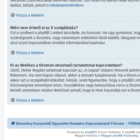
Menyhárt Zsolt készítette Berentés Marcell, Joó Ádám és Bartus Máté közre
találsz, kérjük, jelezd a
hibabejelentőnkben
.
Vissza a tetejére
Miért nem érhető el az X szolgáltatás?
Ezt a szoftvert a phpBB Limited készítette, és licenceli. Ha úgy gondolod, ho
szükségesek a fórumba, vagy valamilyen működési hibát találtál, látogasd 
ahol ezzel kapcsolatban további információkat kaphatsz.
Vissza a tetejére
Ki az illetékes a fórumon olvasható tartalommal kapcsolatban?
Sértő, illetve illegális tartalmak kapcsán az „A csapat” oldalon felsorolt admin
felkeresni. Ha nem kapsz választ, akkor a domain tulajdonosát. Ha a fórum e
akkor azt a szolgáltatót értesítsd. Kérjük, vedd figyelembe, hogy a phpBB 
Közösségnek semmilyen köze, hozzáférése vagy beleszólása nincs a fórumo
tehető semmilyen módon felelőssé amiatt, hogy ki mire használja ezt a fórum
Vissza a tetejére
Ebremény Kutyavédő Egyesület Hivatalos Kapcsolattartó Fóruma
FÓRU
Powered by
phpBB
® Forum Software © phpBB Lim
Magyar fordítás ©
Magyar phpBB Közösség