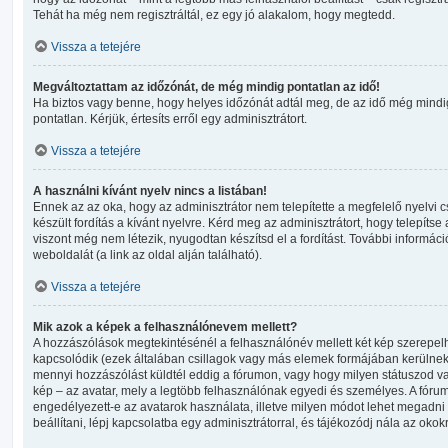
Tehát ha még nem regisztráltál, ez egy jó alakalom, hogy megtedd.
Vissza a tetejére
Megváltoztattam az időzónát, de még mindig pontatlan az idő!
Ha biztos vagy benne, hogy helyes időzónát adtál meg, de az idő még mindig
pontatlan. Kérjük, értesíts erről egy adminisztrátort.
Vissza a tetejére
A használni kívánt nyelv nincs a listában!
Ennek az az oka, hogy az adminisztrátor nem telepítette a megfelelő nyelv
készült fordítás a kívánt nyelvre. Kérd meg az adminisztrátort, hogy telepít
viszont még nem létezik, nyugodtan készítsd el a fordítást. További informáci
weboldalát (a link az oldal alján található).
Vissza a tetejére
Mik azok a képek a felhasználónevem mellett?
A hozzászólások megtekintésénél a felhasználónév mellett két kép szerepelh
kapcsolódik (ezek általában csillagok vagy más elemek formájában kerülnek
mennyi hozzászólást küldtél eddig a fórumon, vagy hogy milyen státuszod v
kép – az avatar, mely a legtöbb felhasználónak egyedi és személyes. A fórum
engedélyezett-e az avatarok használata, illetve milyen módot lehet megadni 
beállítani, lépj kapcsolatba egy adminisztrátorral, és tájékozódj nála az okokr