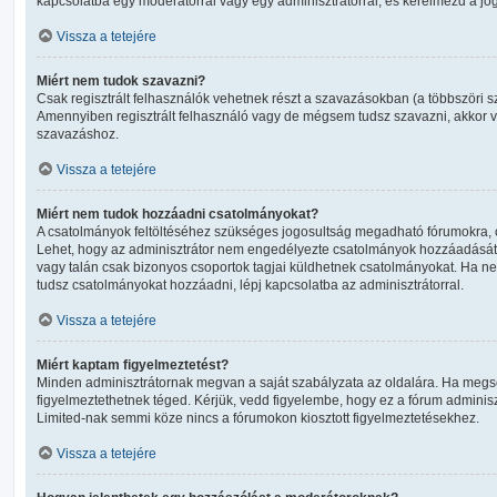
kapcsolatba egy moderátorral vagy egy adminisztrátorral, és kérelmezd a jo
Vissza a tetejére
Miért nem tudok szavazni?
Csak regisztrált felhasználók vehetnek részt a szavazásokban (a többszöri s
Amennyiben regisztrált felhasználó vagy de mégsem tudsz szavazni, akkor v
szavazáshoz.
Vissza a tetejére
Miért nem tudok hozzáadni csatolmányokat?
A csatolmányok feltöltéséhez szükséges jogosultság megadható fórumokra, 
Lehet, hogy az adminisztrátor nem engedélyezte csatolmányok hozzáadását a
vagy talán csak bizonyos csoportok tagjai küldhetnek csatolmányokat. Ha n
tudsz csatolmányokat hozzáadni, lépj kapcsolatba az adminisztrátorral.
Vissza a tetejére
Miért kaptam figyelmeztetést?
Minden adminisztrátornak megvan a saját szabályzata az oldalára. Ha megsér
figyelmeztethetnek téged. Kérjük, vedd figyelembe, hogy ez a fórum admini
Limited-nak semmi köze nincs a fórumokon kiosztott figyelmeztetésekhez.
Vissza a tetejére