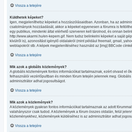
Vissza a tetejére
Küldhetek képeket?
Igen, megjeleníthetsz képeket a hozzászólásaidban. Azonban, ha az adminis
csatolmányok hozzáadását, akkor a képeket egyenesen a fórumra is feltölth
egy publikus, mindenki által elérhető szerveren kell tárolnod, és onnan beli
http://www.akarmi.hu/en-kepem.gif. Nem tudsz belinkelni képeket a saját gé
kívülről is), azonosítást igénylő oldalakról (mint például freemail, gmail, yaho
weblapokról stb. A képek megjelenítéséhez használd az [img] BBCode címké
Vissza a tetejére
Mik azok a globális közlemények?
A globális közlemények fontos információkat tartalmaznak, ezért olvasd el ő
felhasználói vezérlőpultban és minden fórum tetején jelennek meg. Globál
adminisztrátor adhat jogosultságot.
Vissza a tetejére
Mik azok a közlemények?
A közlemények gyakran fontos információkat tartalmaznak az adott fórummal 
valahányszor csak tudod. A közlemények a fórum összes oldalán, felül jele
közleményekhez, közlemények küldéséhez is az adminisztrátor adhat jogosu
Vissza a tetejére