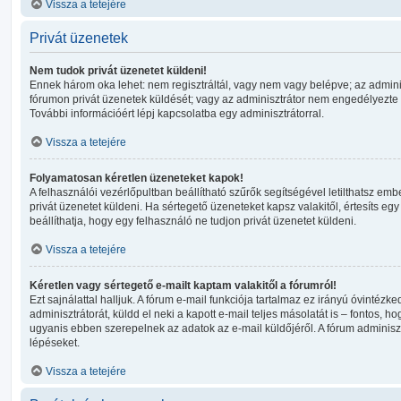
Vissza a tetejére
Privát üzenetek
Nem tudok privát üzenetet küldeni!
Ennek három oka lehet: nem regisztráltál, vagy nem vagy belépve; az admin
fórumon privát üzenetek küldését; vagy az adminisztrátor nem engedélyezte n
További információért lépj kapcsolatba egy adminisztrátorral.
Vissza a tetejére
Folyamatosan kéretlen üzeneteket kapok!
A felhasználói vezérlőpultban beállítható szűrők segítségével letilthatsz em
privát üzenetet küldeni. Ha sértegető üzeneteket kapsz valakitől, értesíts egy
beállíthatja, hogy egy felhasználó ne tudjon privát üzenetet küldeni.
Vissza a tetejére
Kéretlen vagy sértegető e-mailt kaptam valakitől a fórumról!
Ezt sajnálattal halljuk. A fórum e-mail funkciója tartalmaz ez irányú óvintézke
adminisztrátorát, küldd el neki a kapott e-mail teljes másolatát is – fontos, hog
ugyanis ebben szerepelnek az adatok az e-mail küldőjéről. A fórum adminis
lépéseket.
Vissza a tetejére