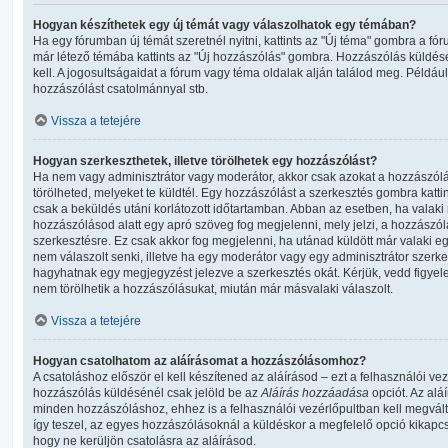
Hogyan készíthetek egy új témát vagy válaszolhatok egy témában?
Ha egy fórumban új témát szeretnél nyitni, kattints az "Új téma" gombra a 
már létező témába kattints az "Új hozzászólás" gombra. Hozzászólás küldésé
kell. A jogosultságaidat a fórum vagy téma oldalak alján találod meg. Például
hozzászólást csatolmánnyal stb.
Vissza a tetejére
Hogyan szerkeszthetek, illetve törölhetek egy hozzászólást?
Ha nem vagy adminisztrátor vagy moderátor, akkor csak azokat a hozzászól
törölheted, melyeket te küldtél. Egy hozzászólást a szerkesztés gombra katti
csak a beküldés utáni korlátozott időtartamban. Abban az esetben, ha valaki
hozzászólásod alatt egy apró szöveg fog megjelenni, mely jelzi, a hozzászólá
szerkesztésre. Ez csak akkor fog megjelenni, ha utánad küldött már valaki 
nem válaszolt senki, illetve ha egy moderátor vagy egy adminisztrátor szerk
hagyhatnak egy megjegyzést jelezve a szerkesztés okát. Kérjük, vedd figye
nem törölhetik a hozzászólásukat, miután már másvalaki válaszolt.
Vissza a tetejére
Hogyan csatolhatom az aláírásomat a hozzászólásomhoz?
A csatoláshoz először el kell készítened az aláírásod – ezt a felhasználói v
hozzászólás küldésénél csak jelöld be az
Aláírás hozzáadása
opciót. Az alá
minden hozzászóláshoz, ehhez is a felhasználói vezérlőpultban kell megválto
így teszel, az egyes hozzászólásoknál a küldéskor a megfelelő opció kika
hogy ne kerüljön csatolásra az aláírásod.