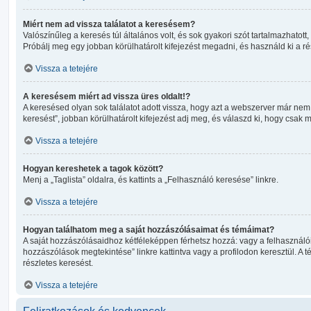
Miért nem ad vissza találatot a keresésem?
Valószínűleg a keresés túl általános volt, és sok gyakori szót tartalmazhato
Próbálj meg egy jobban körülhatárolt kifejezést megadni, és használd ki a ré
Vissza a tetejére
A keresésem miért ad vissza üres oldalt!?
A keresésed olyan sok találatot adott vissza, hogy azt a webszerver már nem
keresést”, jobban körülhatárolt kifejezést adj meg, és válaszd ki, hogy csak 
Vissza a tetejére
Hogyan kereshetek a tagok között?
Menj a „Taglista” oldalra, és kattints a „Felhasználó keresése” linkre.
Vissza a tetejére
Hogyan találhatom meg a saját hozzászólásaimat és témáimat?
A saját hozzászólásaidhoz kétféleképpen férhetsz hozzá: vagy a felhasználói
hozzászólások megtekintése” linkre kattintva vagy a profilodon keresztül. A
részletes keresést.
Vissza a tetejére