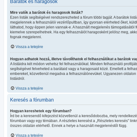
Barátok és haragosok
Mire valók a barátok és haragosok listák?
Ezen listák segítségével rendszerezheted a fórum többi tagját. A barátok lis
megjelennek a felhasználói vezérlőpultban, így gyorsan elérheted őket, küldh
láthatod, hogy éppen jelen vannak-e. A használt megjelenés támogatásától 
kiemelve szerepelhetnek. Ha egy felhasználót haragosként jelölsz meg, akk
fognak megjelenni.
Vissza a tetejére
Hogyan adhatok hozzá, illetve távolíthatok el felhasználókat a barátok va
A listáidra két módon vehetsz fel felhasználókat. Minden felhasználó profiljá
segítségével felveheted a barátaid vagy a haragosaid közé. Emellett a felhas
embereket, közvetlenül megadva a felhasználónevüket. Ugyanezen oldalon el 
listáidról.
Vissza a tetejére
Keresés a fórumban
Hogyan kereshetek egy fórumban?
Írd be a keresendő kifejezést közvetlenül a keresődobozba, mely rendelkezé
fórumban vagy egy témában. A részletes keresést a „Részletes keresés” linkre
összes oldalán elérhető. Ennek a helye a használt megjelenéstől függ.
Vissza a tetejére