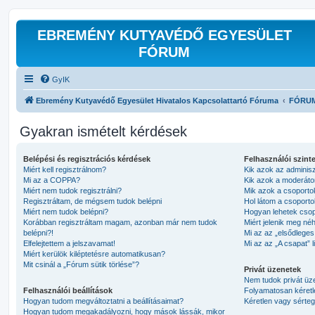
EBREMÉNY KUTYAVÉDŐ EGYESÜLET
FÓRUM
GyIK
Ebremény Kutyavédő Egyesület Hivatalos Kapcsolattartó Fóruma
FÓRU
Gyakran ismételt kérdések
Belépési és regisztrációs kérdések
Felhasználói szint
Miért kell regisztrálnom?
Kik azok az adminis
Mi az a COPPA?
Kik azok a moderáto
Miért nem tudok regisztrálni?
Mik azok a csoporto
Regisztráltam, de mégsem tudok belépni
Hol látom a csoport
Miért nem tudok belépni?
Hogyan lehetek cso
Korábban regisztráltam magam, azonban már nem tudok
Miért jelenik meg né
belépni?!
Mi az az „elsődleges
Elfelejtettem a jelszavamat!
Mi az az „A csapat” l
Miért kerülök kiléptetésre automatikusan?
Mit csinál a „Fórum sütik törlése”?
Privát üzenetek
Nem tudok privát üze
Felhasználói beállítások
Folyamatosan kéretl
Hogyan tudom megváltoztatni a beállításaimat?
Kéretlen vagy sértege
Hogyan tudom megakadályozni, hogy mások lássák, mikor