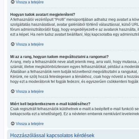
Vissza a tetejére
Hogyan tudok avatart megjeleníteni?
A felhasználói vezérlőpult “Profil” menüpontjában adhatsz meg avatart a kö
szolgáltatás használatával, avatar galériából történő választással, külső URL
fórum adminisztrátorától függ, hogy engedélyezett-e az avatarok használta, 
ezt a képet. Ha nem tudsz avatart beállítani, lépj kapcsolatba egy adminisztrá
Vissza a tetejére
Mi az a rang, hogyan tudom megváltoztatni a rangomat?
A rang, mely a felhasználók neve alatt jelenik meg, arra való, hogy mutassa
számát, illetve megkülönböztessen egyes felhasználókat, például a moderáto
Általában a felhasználók nem tudják közvetlenül megváltoztatni a rangjukat, mi
Kérünk, ne szólj hozzá feleslegesen a témákhoz, csak hogy növeld a hozzás
hogy ezt a moderátorok fel fogják fedezni, és egyszerűen csökkenteni fogjá
Vissza a tetejére
Miért kell bejelentkeznem e-mail küldéséhez?
Csak regisztrált felhasználók küldhetnek e-mailt a beépített e-mail funkció s
bekapcsolta ezt a lehetőséget). Ez a névtelen emberek nemkívánt leveleinek
Vissza a tetejére
Hozzászólással kapcsolatos kérdések