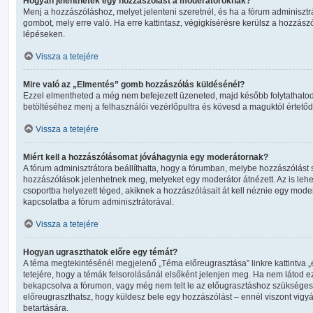
Hogyan jelenthetek egy hozzászólást a moderátoroknak?
Menj a hozzászóláshoz, melyet jelenteni szeretnél, és ha a fórum adminisztr
gombot, mely erre való. Ha erre kattintasz, végigkísérésre kerülsz a hozzás
lépéseken.
Vissza a tetejére
Mire való az „Elmentés” gomb hozzászólás küldésénél?
Ezzel elmentheted a még nem befejezett üzeneted, majd később folytathatod
betöltéséhez menj a felhasználói vezérlőpultra és kövesd a maguktól értetőd
Vissza a tetejére
Miért kell a hozzászólásomat jóváhagynia egy moderátornak?
A fórum adminisztrátora beállíthatta, hogy a fórumban, melybe hozzászólást 
hozzászólások jelenhetnek meg, melyeket egy moderátor átnézett. Az is lehe
csoportba helyezett téged, akiknek a hozzászólásait át kell néznie egy moder
kapcsolatba a fórum adminisztrátorával.
Vissza a tetejére
Hogyan ugraszthatok előre egy témát?
A téma megtekintésénél megjelenő „Téma előreugrasztása” linkre kattintva „
tetejére, hogy a témák felsorolásánál elsőként jelenjen meg. Ha nem látod ezt
bekapcsolva a fórumon, vagy még nem telt le az előugrasztáshoz szükséges 
előreugraszthatsz, hogy küldesz bele egy hozzászólást – ennél viszont vigy
betartására.