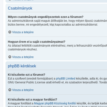
Csatolmányok
Milyen csatolmányok engedélyezettek ezen a fórumon?
Az adminisztrátorok saját maguk állíthatják be, hogy milyen típusú csatol
biztos benne, mi engedélyezett, lépj kapcsolatba az adminisztrátorral.
Vissza a tetejére
Hogyan érem el a saját csatolmányaimat?
Az általad feltöltött csatolmányok eléréséhez, menj a felhasználói vezérlőpult
csatolmányok részhez.
Vissza a tetejére
phpBB kérdések
Ki készítette ezt a fórumot?
Ezt a szoftvert (eredeti formájában) a
phpBB Limited
készítette, adta ki, és gy
GNU General Public License alatt érhető el, és szabadon terjeszthető. További
Vissza a tetejére
Ki készítette ezt a magyar fordítást?
A magyar fordítást a
Magyar phpBB Közösség
fordító
készítik, és tartják karb