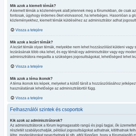
Mik azok a kiemelt témák?
A kiemelt témák a közlemények alatt jelennek meg a fórumokban, de csak az
fontosak, úgyhogy érdemes őket elolvasnod, ha lehetséges. Hasonlóan a glo
közleményekhez, kiemelt témák küldéséhez az adminisztrátor adhat jogosult
Vissza a tetejére
Mik azok a lezárt témák?
A lezárt témák olyan témák, melyekbe nem lehet hozzászólást küldeni vagy
lezárásának több oka lehet, és egy témát egy adminisztrátor vagy egy moderá
adminisztrátora megadta a szükséges jogosultságokat, lehetőséged lehet lezá
Vissza a tetejére
Mik azok a téma ikonok?
A téma ikonok kis képek, melyeket a küldő társít a hozzászólásához jelképez
használatának lehetősége az adminisztrátortól függ.
Vissza a tetejére
Felhasználói szintek és csoportok
Kik azok az adminisztrátorok?
Az adminisztrátorok a fórum legmagasabb rangú és jogú tagjai, ők üzemelteti
részletét szabályozhatják, például jogosultságokat adhatnak, kitilthatnak fe
létre, moderátorokat nevezhetnek ki stb. attól függően, hogy a fórumalapító m