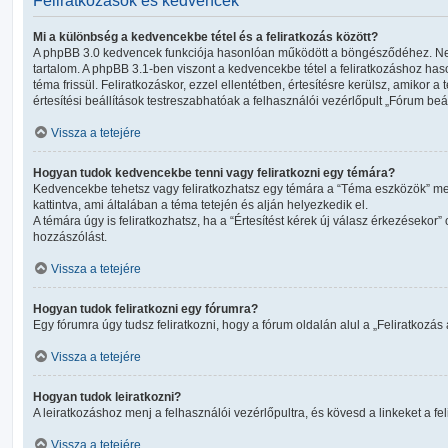
Feliratkozások és kedvencek
Mi a különbség a kedvencekbe tétel és a feliratkozás között?
A phpBB 3.0 kedvencek funkciója hasonlóan működött a böngésződéhez. Nem ke
tartalom. A phpBB 3.1-ben viszont a kedvencekbe tétel a feliratkozáshoz hason
téma frissül. Feliratkozáskor, ezzel ellentétben, értesítésre kerülsz, amikor a 
értesítési beállítások testreszabhatóak a felhasználói vezérlőpult „Fórum be
Vissza a tetejére
Hogyan tudok kedvencekbe tenni vagy feliratkozni egy témára?
Kedvencekbe tehetsz vagy feliratkozhatsz egy témára a “Téma eszközök” m
kattintva, ami általában a téma tetején és alján helyezkedik el.
A témára úgy is feliratkozhatsz, ha a “Értesítést kérek új válasz érkezésekor”
hozzászólást.
Vissza a tetejére
Hogyan tudok feliratkozni egy fórumra?
Egy fórumra úgy tudsz feliratkozni, hogy a fórum oldalán alul a „Feliratkozás a
Vissza a tetejére
Hogyan tudok leiratkozni?
A leiratkozáshoz menj a felhasználói vezérlőpultra, és kövesd a linkeket a fe
Vissza a tetejére