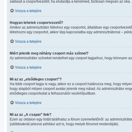
zaklasd a csoportvezetőt, ha elutasítja a kérelmed, biztosan megvan az oka.
Vissza a tetejére
Hogyan lehetek csoportvezető?
Amikor az adminisztrátor létrehoz egy csoportot, általában egy csoportvezető 
létrehozni egy csoportot, akkor lépj kapcsolatba egy adminisztrátorral – péld
Vissza a tetejére
Miért jelenik meg néhány csoport más színnel?
Az adminisztrátor színeket rendelhet egy csoport tagjaihoz, hogy könnyen a
Vissza a tetejére
Mi az az „elsődleges csoport”?
Ha több csoport tagja is vagy, akkor ez a csoport határozza meg, hogy milye
hogy alapból milyen csoport avatar jelenik meg nálad. Az adminisztrátor en
elsődleges csoportodat a felhasználói vezérlőpultban.
Vissza a tetejére
Mi az az „A csapat” link?
Ezen az oldalon egy listát találhatsz a fórum üzemeltetőiről: az adminisztrát
(utóbbiaknál jelezve például azt is, hogy melyik fórumot moderálják).