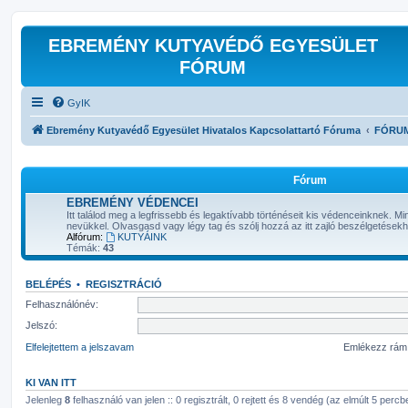
EBREMÉNY KUTYAVÉDŐ EGYESÜLET
FÓRUM
GyIK
Ebremény Kutyavédő Egyesület Hivatalos Kapcsolattartó Fóruma
FÓRU
Fórum
EBREMÉNY VÉDENCEI
Itt találod meg a legfrissebb és legaktívabb történéseit kis védenceinknek. 
nevükkel. Olvasgasd vagy légy tag és szólj hozzá az itt zajló beszélgetések
Alfórum:
KUTYÁINK
Témák:
43
BELÉPÉS
•
REGISZTRÁCIÓ
Felhasználónév:
Jelszó:
Elfelejtettem a jelszavam
Emlékezz rá
KI VAN ITT
Jelenleg
8
felhasználó van jelen :: 0 regisztrált, 0 rejtett és 8 vendég (az elmúlt 5 perc