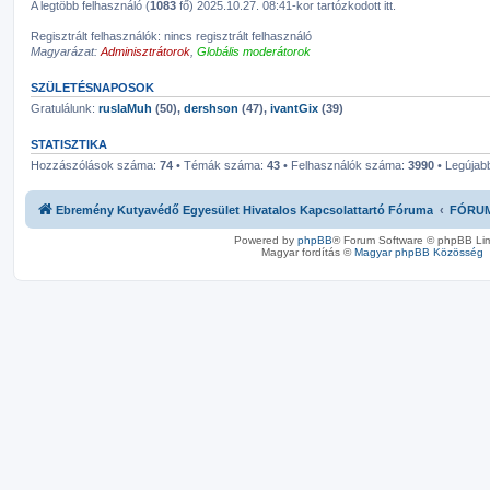
A legtöbb felhasználó (
1083
fő) 2025.10.27. 08:41-kor tartózkodott itt.
Regisztrált felhasználók: nincs regisztrált felhasználó
Magyarázat:
Adminisztrátorok
,
Globális moderátorok
SZÜLETÉSNAPOSOK
Gratulálunk:
ruslaMuh
(50),
dershson
(47),
ivantGix
(39)
STATISZTIKA
Hozzászólások száma:
74
• Témák száma:
43
• Felhasználók száma:
3990
• Legújabb
Ebremény Kutyavédő Egyesület Hivatalos Kapcsolattartó Fóruma
FÓRU
Powered by
phpBB
® Forum Software © phpBB Lim
Magyar fordítás ©
Magyar phpBB Közösség