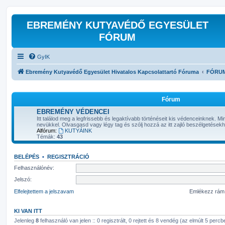
EBREMÉNY KUTYAVÉDŐ EGYESÜLET
FÓRUM
GyIK
Ebremény Kutyavédő Egyesület Hivatalos Kapcsolattartó Fóruma
FÓRU
Fórum
EBREMÉNY VÉDENCEI
Itt találod meg a legfrissebb és legaktívabb történéseit kis védenceinknek. 
nevükkel. Olvasgasd vagy légy tag és szólj hozzá az itt zajló beszélgetések
Alfórum:
KUTYÁINK
Témák:
43
BELÉPÉS
•
REGISZTRÁCIÓ
Felhasználónév:
Jelszó:
Elfelejtettem a jelszavam
Emlékezz rá
KI VAN ITT
Jelenleg
8
felhasználó van jelen :: 0 regisztrált, 0 rejtett és 8 vendég (az elmúlt 5 perc