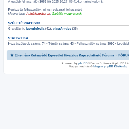
A legtöbb felhasználó (
1083
fő) 2025.10.27. 08:41-kor tartózkodott itt.
Regisztrált felhasználók: nincs regisztrált felhasználó
Magyarázat:
Adminisztrátorok
,
Globális moderátorok
SZÜLETÉSNAPOSOK
Gratulálunk:
igoruInfedia
(41),
plastAmubs
(38)
STATISZTIKA
Hozzászólások száma:
74
• Témák száma:
43
• Felhasználók száma:
3990
• Legújabb
Ebremény Kutyavédő Egyesület Hivatalos Kapcsolattartó Fóruma
FÓRU
Powered by
phpBB
® Forum Software © phpBB Lim
Magyar fordítás ©
Magyar phpBB Közösség