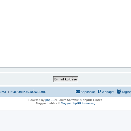
ruma
FÓRUM KEZDŐOLDAL
Kapcsolat
A csapat
Taglis
Powered by
phpBB
® Forum Software © phpBB Limited
Magyar fordítás ©
Magyar phpBB Közösség