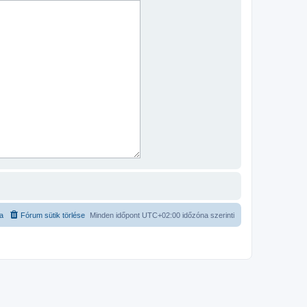
ta
Fórum sütik törlése
Minden időpont
UTC+02:00
időzóna szerinti