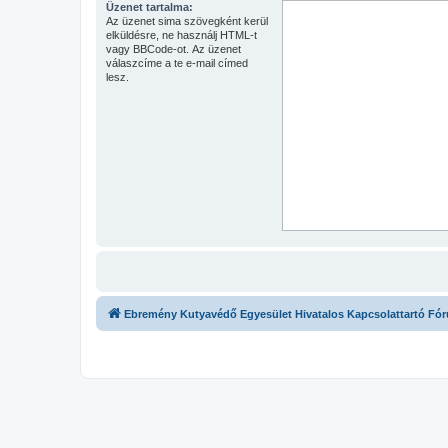
Üzenet tartalma:
Az üzenet sima szövegként kerül
elküldésre, ne használj HTML-t
vagy BBCode-ot. Az üzenet
válaszcíme a te e-mail címed
lesz.
Ebremény Kutyavédő Egyesület Hivatalos Kapcsolattartó Fó