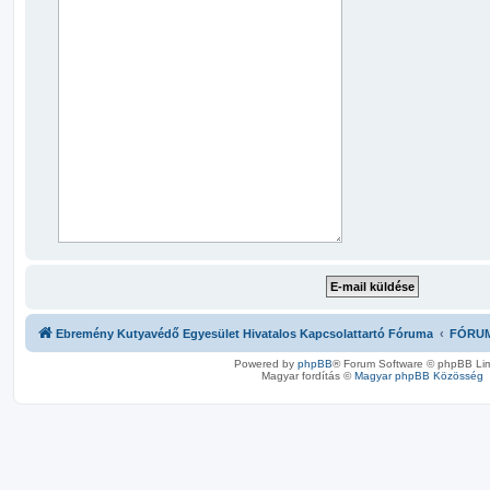
Ebremény Kutyavédő Egyesület Hivatalos Kapcsolattartó Fóruma
FÓRU
Powered by
phpBB
® Forum Software © phpBB Lim
Magyar fordítás ©
Magyar phpBB Közösség