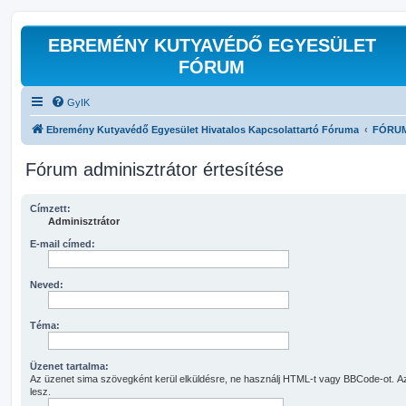
EBREMÉNY KUTYAVÉDŐ EGYESÜLET
FÓRUM
GyIK
Ebremény Kutyavédő Egyesület Hivatalos Kapcsolattartó Fóruma
FÓRU
Fórum adminisztrátor értesítése
Címzett:
Adminisztrátor
E-mail címed:
Neved:
Téma:
Üzenet tartalma:
Az üzenet sima szövegként kerül elküldésre, ne használj HTML-t vagy BBCode-ot. Az
lesz.