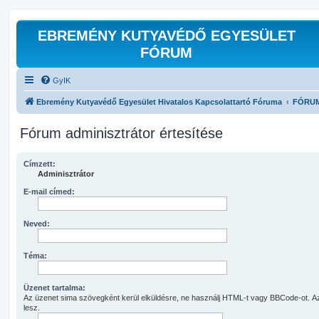
EBREMÉNY KUTYAVÉDŐ EGYESÜLET
FÓRUM
GyIK
Ebremény Kutyavédő Egyesület Hivatalos Kapcsolattartó Fóruma
FÓRU
Fórum adminisztrátor értesítése
Címzett:
Adminisztrátor
E-mail címed:
Neved:
Téma:
Üzenet tartalma:
Az üzenet sima szövegként kerül elküldésre, ne használj HTML-t vagy BBCode-ot. Az
lesz.