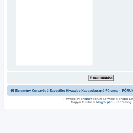
Ebremény Kutyavédő Egyesület Hivatalos Kapcsolattartó Fóruma
FÓRU
Powered by
phpBB
® Forum Software © phpBB Lim
Magyar fordítás ©
Magyar phpBB Közösség