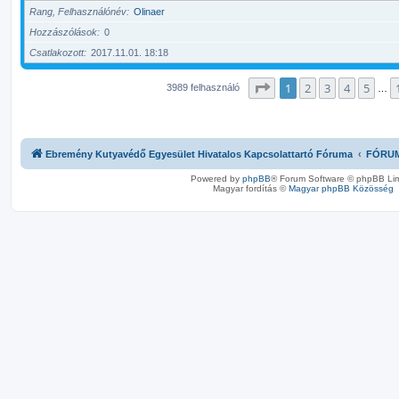
Rang, Felhasználónév
Olinaer
Hozzászólások
0
Csatlakozott
2017.11.01. 18:18
Oldal:
1
/
160
1
2
3
4
5
3989 felhasználó
…
Ebremény Kutyavédő Egyesület Hivatalos Kapcsolattartó Fóruma
FÓRU
Powered by
phpBB
® Forum Software © phpBB Lim
Magyar fordítás ©
Magyar phpBB Közösség