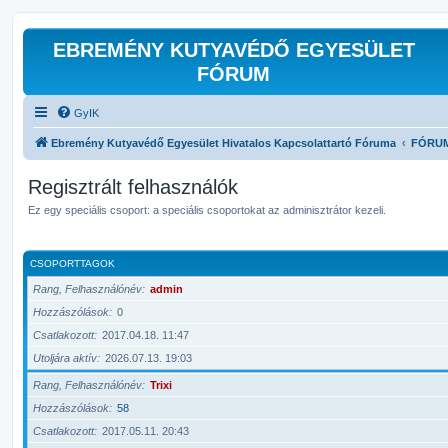
EBREMÉNY KUTYAVÉDŐ EGYESÜLET
FÓRUM
GyIK
Ebremény Kutyavédő Egyesület Hivatalos Kapcsolattartó Fóruma
FÓRU
Regisztrált felhasználók
Ez egy speciális csoport: a speciális csoportokat az adminisztrátor kezeli.
CSOPORTTAGOK
Rang, Felhasználónév
admin
Hozzászólások
0
Csatlakozott
2017.04.18. 11:47
Utoljára aktív
2026.07.13. 19:03
Rang, Felhasználónév
Trixi
Hozzászólások
58
Csatlakozott
2017.05.11. 20:43