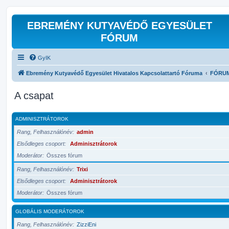
EBREMÉNY KUTYAVÉDŐ EGYESÜLET
FÓRUM
GyIK
Ebremény Kutyavédő Egyesület Hivatalos Kapcsolattartó Fóruma
FÓRU
A csapat
ADMINISZTRÁTOROK
Rang, Felhasználónév
admin
Elsődleges csoport
Adminisztrátorok
Moderátor
Összes fórum
Rang, Felhasználónév
Trixi
Elsődleges csoport
Adminisztrátorok
Moderátor
Összes fórum
GLOBÁLIS MODERÁTOROK
Rang, Felhasználónév
ZizziEni