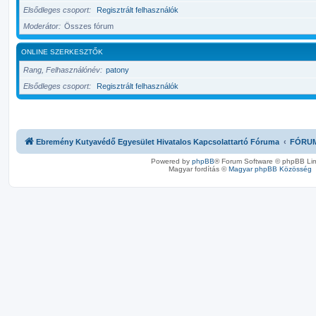
Elsődleges csoport
Regisztrált felhasználók
Moderátor
Összes fórum
ONLINE SZERKESZTŐK
Rang, Felhasználónév
patony
Elsődleges csoport
Regisztrált felhasználók
Ebremény Kutyavédő Egyesület Hivatalos Kapcsolattartó Fóruma
FÓRU
Powered by
phpBB
® Forum Software © phpBB Lim
Magyar fordítás ©
Magyar phpBB Közösség