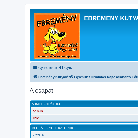
EBREMÉNY KUTY
Gyors linkek
GyIK
Ebremény Kutyavédő Egyesület Hivatalos Kapcsolattartó Fó
A csapat
ADMINISZTRÁTOROK
admin
Trixi
GLOBÁLIS MODERÁTOROK
ZizziEni