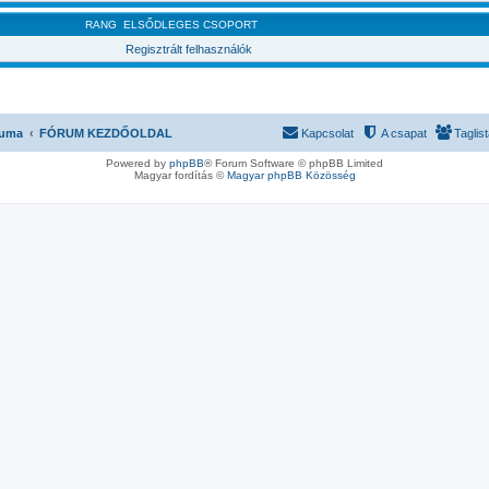
RANG
ELSŐDLEGES CSOPORT
Regisztrált felhasználók
ruma
FÓRUM KEZDŐOLDAL
Kapcsolat
A csapat
Taglis
Powered by
phpBB
® Forum Software © phpBB Limited
Magyar fordítás ©
Magyar phpBB Közösség