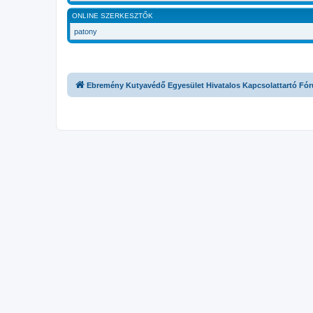
ONLINE SZERKESZTŐK
patony
Ebremény Kutyavédő Egyesület Hivatalos Kapcsolattartó Fó