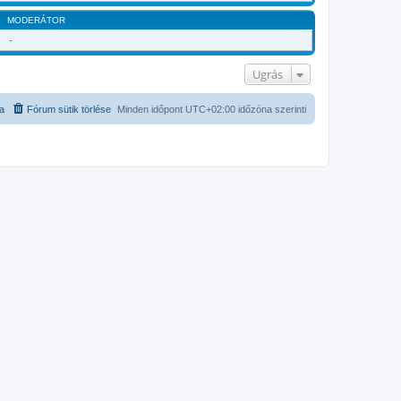
MODERÁTOR
-
Ugrás
ta
Fórum sütik törlése
Minden időpont
UTC+02:00
időzóna szerinti