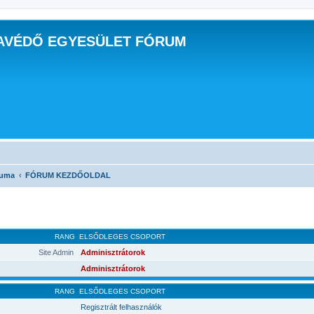
AVÉDŐ EGYESÜLET FÓRUM
ruma
FÓRUM KEZDŐOLDAL
RANG
ELSŐDLEGES CSOPORT
Site Admin
Adminisztrátorok
Adminisztrátorok
RANG
ELSŐDLEGES CSOPORT
Regisztrált felhasználók