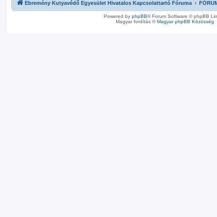
Ebremény Kutyavédő Egyesület Hivatalos Kapcsolattartó Fóruma
FÓRU
Powered by
phpBB
® Forum Software © phpBB Lim
Magyar fordítás ©
Magyar phpBB Közösség