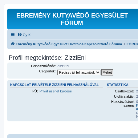
EBREMÉNY KUTYAVÉDŐ EGYESÜLET
FÓRUM
GyIK
Ebremény Kutyavédő Egyesület Hivatalos Kapcsolattartó Fóruma
FÓRU
Profil megtekintése: ZizziEni
Felhasználónév:
ZizziEni
Csoportok:
KAPCSOLAT FELVÉTELE ZIZZIENI FELHASZNÁLÓVAL
STATISZTIKA
PÜ:
Privát üzenet küldése
Csatlakozott:
2
Utoljára aktív:
2
Hozzászólások
0
száma:
F
m
(
N