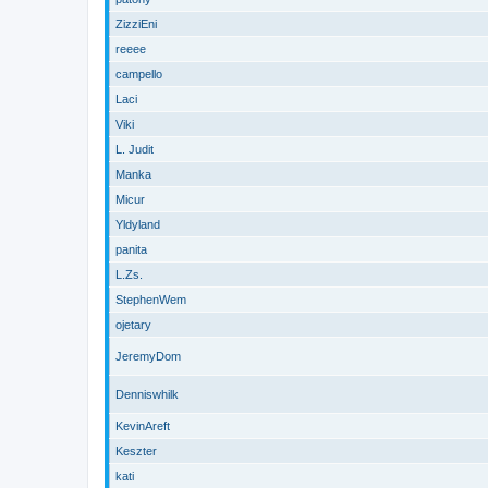
ZizziEni
reeee
campello
Laci
Viki
L. Judit
Manka
Micur
Yldyland
panita
L.Zs.
StephenWem
ojetary
JeremyDom
Denniswhilk
KevinAreft
Keszter
kati