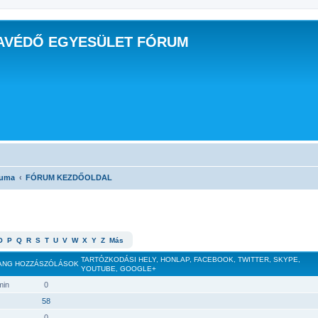
AVÉDŐ EGYESÜLET FÓRUM
ruma
FÓRUM KEZDŐOLDAL
O
P
Q
R
S
T
U
V
W
X
Y
Z
Más
TARTÓZKODÁSI HELY, HONLAP, FACEBOOK, TWITTER, SKYPE,
ANG
HOZZÁSZÓLÁSOK
YOUTUBE, GOOGLE+
min
0
58
0