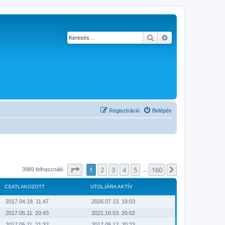
Keresés
Részletes keresés
Regisztráció
Belépés
Oldal:
1
/
160
1
2
3
4
5
160
Következő
3989 felhasználó
…
CSATLAKOZOTT
UTOLJÁRA AKTÍV
2017.04.18. 11:47
2026.07.13. 19:03
2017.05.11. 20:43
2021.10.03. 20:02
2017.05.11. 21:32
2017.05.12. 20:23