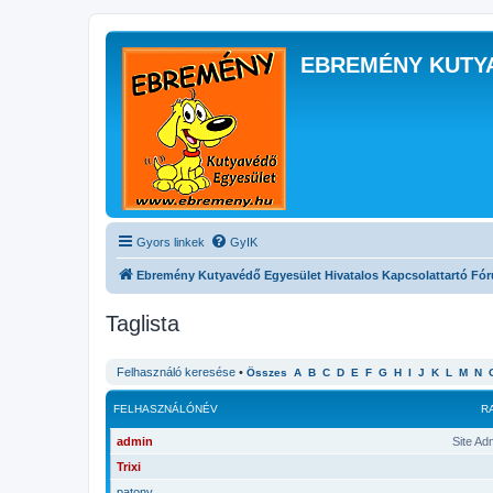
EBREMÉNY KUTY
Gyors linkek
GyIK
Ebremény Kutyavédő Egyesület Hivatalos Kapcsolattartó Fó
Taglista
Felhasználó keresése
•
Összes
A
B
C
D
E
F
G
H
I
J
K
L
M
N
FELHASZNÁLÓNÉV
R
admin
Site Ad
Trixi
patony