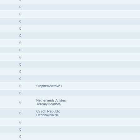
0
0
0
0
0
0
0
0
0
0
0
0
StephenWemWD
0
Netherlands Antilles
0
JeremyDomWW
Czech Republic
0
DenniswhilkNU
0
0
0