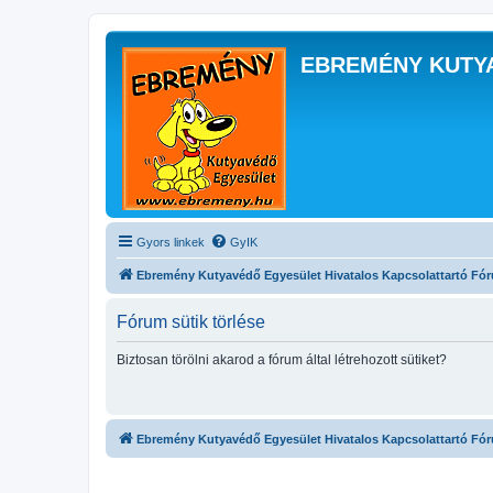
EBREMÉNY KUTY
Gyors linkek
GyIK
Ebremény Kutyavédő Egyesület Hivatalos Kapcsolattartó Fó
Fórum sütik törlése
Biztosan törölni akarod a fórum által létrehozott sütiket?
Ebremény Kutyavédő Egyesület Hivatalos Kapcsolattartó Fó