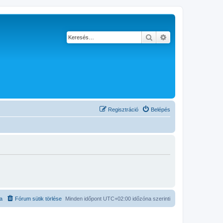
Keresés
Részletes keresés
Regisztráció
Belépés
ta
Fórum sütik törlése
Minden időpont
UTC+02:00
időzóna szerinti