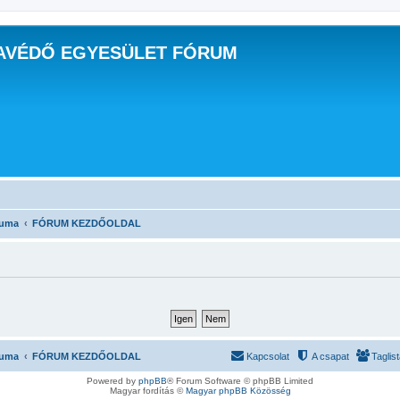
AVÉDŐ EGYESÜLET FÓRUM
ruma
FÓRUM KEZDŐOLDAL
ruma
FÓRUM KEZDŐOLDAL
Kapcsolat
A csapat
Taglis
Powered by
phpBB
® Forum Software © phpBB Limited
Magyar fordítás ©
Magyar phpBB Közösség