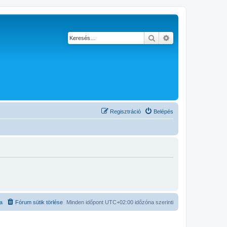
Keresés
Részletes keresés
Regisztráció
Belépés
ta
Fórum sütik törlése
Minden időpont
UTC+02:00
időzóna szerinti