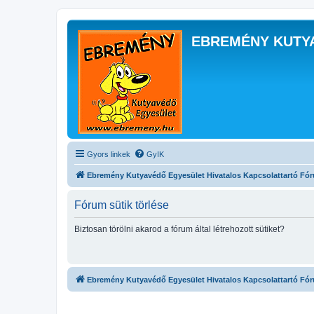
EBREMÉNY KUTY
Gyors linkek
GyIK
Ebremény Kutyavédő Egyesület Hivatalos Kapcsolattartó Fó
Fórum sütik törlése
Biztosan törölni akarod a fórum által létrehozott sütiket?
Ebremény Kutyavédő Egyesület Hivatalos Kapcsolattartó Fó