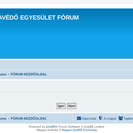
AVÉDŐ EGYESÜLET FÓRUM
ruma
FÓRUM KEZDŐOLDAL
ruma
FÓRUM KEZDŐOLDAL
Kapcsolat
A csapat
Taglis
Powered by
phpBB
® Forum Software © phpBB Limited
Magyar fordítás ©
Magyar phpBB Közösség