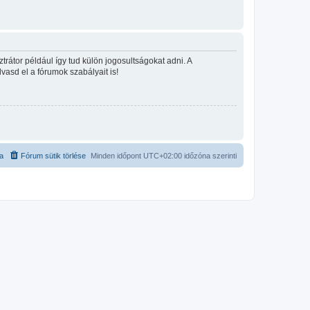
rátor például így tud külön jogosultságokat adni. A
lvasd el a fórumok szabályait is!
ta
Fórum sütik törlése
Minden időpont
UTC+02:00
időzóna szerinti