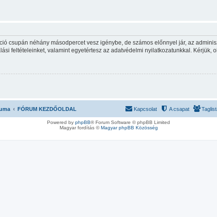
ráció csupán néhány másodpercet vesz igénybe, de számos előnnyel jár, az adminiszt
ási feltételeinket, valamint egyetértesz az adatvédelmi nyilatkozatunkkal. Kérjük, o
ruma
FÓRUM KEZDŐOLDAL
Kapcsolat
A csapat
Taglis
Powered by
phpBB
® Forum Software © phpBB Limited
Magyar fordítás ©
Magyar phpBB Közösség