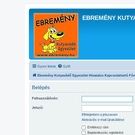
EBREMÉNY KUTY
Gyors linkek
GyIK
Ebremény Kutyavédő Egyesület Hivatalos Kapcsolattartó Fó
Belépés
Felhasználónév:
Jelszó:
Elfelejtettem a jelszavam
Aktivációs e-mail újraküldése
Emlékezz rám
Bejelentkezés rejtettként