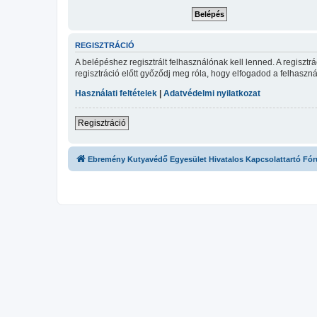
REGISZTRÁCIÓ
A belépéshez regisztrált felhasználónak kell lenned. A regiszt
regisztráció előtt győződj meg róla, hogy elfogadod a felhasznál
Használati feltételek
|
Adatvédelmi nyilatkozat
Regisztráció
Ebremény Kutyavédő Egyesület Hivatalos Kapcsolattartó Fó