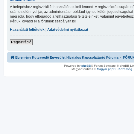
A belépéshez regisztrált felhasználónak kell lenned. A regisztráció csupán
számos előnnyel jár, az adminisztrátor például így tud külön jogosultságokat a
meg róla, hogy elfogadod a felhasználási feltételeinket, valamint egyetértes
Kérjük, olvasd el a fórumok szabályait is!
Használati feltételek
|
Adatvédelmi nyilatkozat
Regisztráció
Ebremény Kutyavédő Egyesület Hivatalos Kapcsolattartó Fóruma
FÓRU
Powered by
phpBB
® Forum Software © phpBB Lim
Magyar fordítás ©
Magyar phpBB Közösség