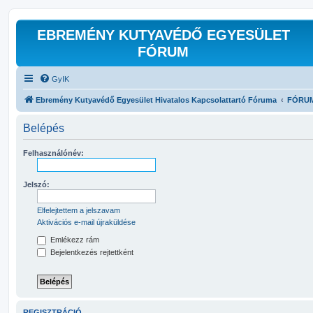
EBREMÉNY KUTYAVÉDŐ EGYESÜLET
FÓRUM
GyIK
Ebremény Kutyavédő Egyesület Hivatalos Kapcsolattartó Fóruma
FÓRU
Belépés
Felhasználónév:
Jelszó:
Elfelejtettem a jelszavam
Aktivációs e-mail újraküldése
Emlékezz rám
Bejelentkezés rejtettként
REGISZTRÁCIÓ