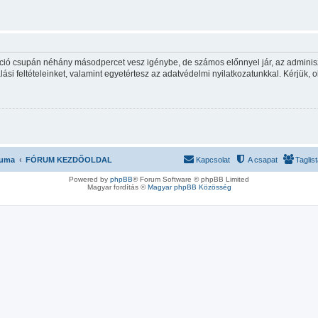
ráció csupán néhány másodpercet vesz igénybe, de számos előnnyel jár, az adminiszt
ási feltételeinket, valamint egyetértesz az adatvédelmi nyilatkozatunkkal. Kérjük, o
ruma
FÓRUM KEZDŐOLDAL
Kapcsolat
A csapat
Taglis
Powered by
phpBB
® Forum Software © phpBB Limited
Magyar fordítás ©
Magyar phpBB Közösség