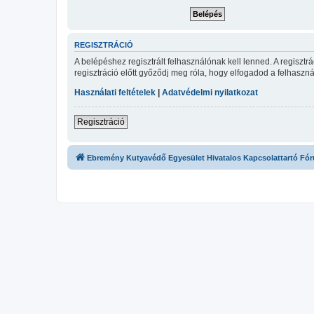
REGISZTRÁCIÓ
A belépéshez regisztrált felhasználónak kell lenned. A regiszt
regisztráció előtt győződj meg róla, hogy elfogadod a felhasznál
Használati feltételek
|
Adatvédelmi nyilatkozat
Regisztráció
Ebremény Kutyavédő Egyesület Hivatalos Kapcsolattartó Fó