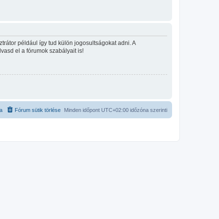
rátor például így tud külön jogosultságokat adni. A
lvasd el a fórumok szabályait is!
ta
Fórum sütik törlése
Minden időpont
UTC+02:00
időzóna szerinti