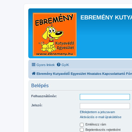
EBREMÉNY KUTY
Gyors linkek
GyIK
Ebremény Kutyavédő Egyesület Hivatalos Kapcsolattartó Fó
Belépés
Felhasználónév:
Jelszó:
Elfelejtettem a jelszavam
Aktivációs e-mail újraküldése
Emlékezz rám
Bejelentkezés rejtettként