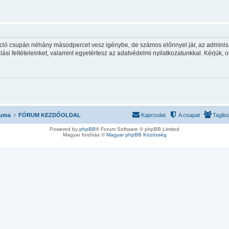
ráció csupán néhány másodpercet vesz igénybe, de számos előnnyel jár, az adminiszt
ási feltételeinket, valamint egyetértesz az adatvédelmi nyilatkozatunkkal. Kérjük, o
ruma
FÓRUM KEZDŐOLDAL
Kapcsolat
A csapat
Taglis
Powered by
phpBB
® Forum Software © phpBB Limited
Magyar fordítás ©
Magyar phpBB Közösség