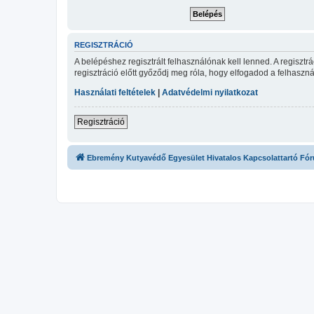
REGISZTRÁCIÓ
A belépéshez regisztrált felhasználónak kell lenned. A regiszt
regisztráció előtt győződj meg róla, hogy elfogadod a felhasznál
Használati feltételek
|
Adatvédelmi nyilatkozat
Regisztráció
Ebremény Kutyavédő Egyesület Hivatalos Kapcsolattartó Fó