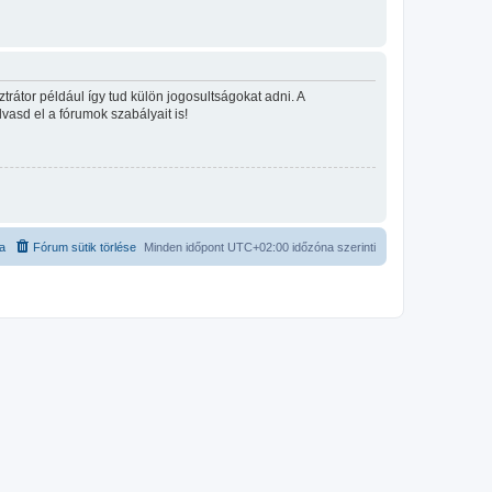
rátor például így tud külön jogosultságokat adni. A
lvasd el a fórumok szabályait is!
ta
Fórum sütik törlése
Minden időpont
UTC+02:00
időzóna szerinti