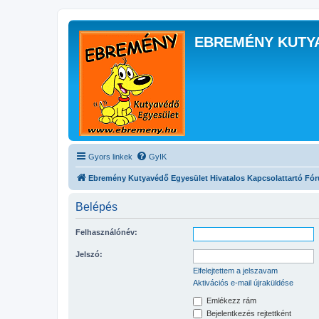
EBREMÉNY KUTY
Gyors linkek
GyIK
Ebremény Kutyavédő Egyesület Hivatalos Kapcsolattartó Fó
Belépés
Felhasználónév:
Jelszó:
Elfelejtettem a jelszavam
Aktivációs e-mail újraküldése
Emlékezz rám
Bejelentkezés rejtettként