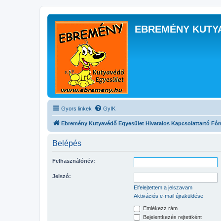
EBREMÉNY KUTY
Gyors linkek
GyIK
Ebremény Kutyavédő Egyesület Hivatalos Kapcsolattartó Fó
Belépés
Felhasználónév:
Jelszó:
Elfelejtettem a jelszavam
Aktivációs e-mail újraküldése
Emlékezz rám
Bejelentkezés rejtettként