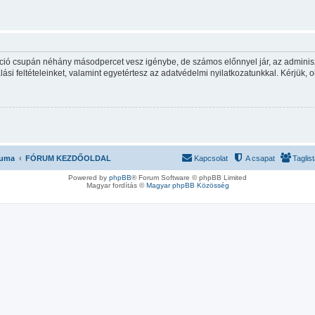
ráció csupán néhány másodpercet vesz igénybe, de számos előnnyel jár, az adminiszt
ási feltételeinket, valamint egyetértesz az adatvédelmi nyilatkozatunkkal. Kérjük, o
ruma
FÓRUM KEZDŐOLDAL
Kapcsolat
A csapat
Taglis
Powered by
phpBB
® Forum Software © phpBB Limited
Magyar fordítás ©
Magyar phpBB Közösség