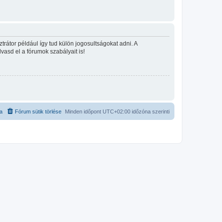
rátor például így tud külön jogosultságokat adni. A
lvasd el a fórumok szabályait is!
ta
Fórum sütik törlése
Minden időpont
UTC+02:00
időzóna szerinti