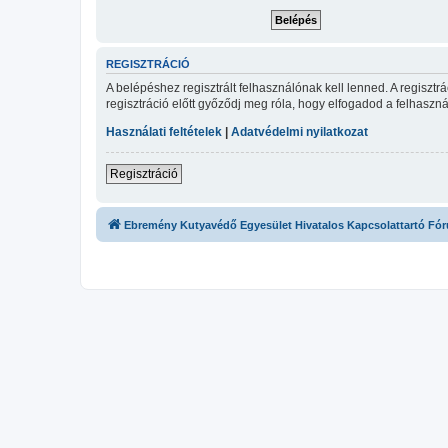
REGISZTRÁCIÓ
A belépéshez regisztrált felhasználónak kell lenned. A regiszt
regisztráció előtt győződj meg róla, hogy elfogadod a felhasznál
Használati feltételek
|
Adatvédelmi nyilatkozat
Regisztráció
Ebremény Kutyavédő Egyesület Hivatalos Kapcsolattartó Fó