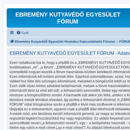
EBREMÉNY KUTYAVÉDŐ EGYESÜLET
FÓRUM
GyIK
Ebremény Kutyavédő Egyesület Hivatalos Kapcsolattartó Fóruma
FÓRU
EBREMÉNY KUTYAVÉDŐ EGYESÜLET FÓRUM - Adatvédel
Ezen nyilatkozat írja le, hogy a phpBB és a „EBREMÉNY KUTYAVÉDŐ EG
továbbiakban „mi”, „a fórum”, „EBREMÉNY KUTYAVÉDŐ EGYESÜLET FÓRUM”,
üzemeltetői hogyan kezelik a fórum használata közben keletkező információ
Ezen információk két módon jönnek létre. Egyrészt automatikusan: azzal, ho
sütiket hoz létre (kis szöveges állományok, melyeket a böngésződ letölt az 
Ezen sütik olyan fontos adatokat tartalmaznak, melyek a fórum használatához
információt tárol az első két süti: a felhasználói azonosítót, illetve egy név
rendszer a böngésződhöz rendel. A harmadik süti akkor jön létre, amikor a 
tárolásra melyik témákat olvastad, így javítva a felhasználói élményt.
FÓRUM” oldal böngészése során a phpBB-n kívül más szoftverek is létrehoz
tárgyalja ez a dokumentum, ugyanis csak a phpBB által létrehozott oldalakkal
A másik mód, ami tárolásra kerülő információt generál, az maga az interakc
regisztrált tagként hozzászólást írsz vagy regisztrálsz. Ez utóbbi folyamat 
azonosítható nevet („a felhasználói neved”), egy – a belépéshez használt – s
illetve egy valós e-mail címet („az e-mail címed”). Az általad létrehozott azo