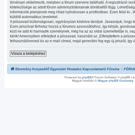
törvényei védelmezik, melyben a fórum szervere található. A regisztráció s
kötelezősége az adott fórum adminisztrátorainak döntésétől függ. Lehetősé
információk jelenjenek meg rólad nyilvánosan a profilodban. Ezen felül ki-,
küldött automatikus leveleket.
A jelszavad biztonságosan, egyirányúan kódolva tároljuk. Javasoljuk, hogy te
Ezen jelszóval férhetsz hozzá a fórumos azonosítódhoz, így kérjük, gondo
közt ne add ki harmadik személynek, még ha az az oldal üzemeltetője is, v
kérik! Amennyiben elfelejted a jelszavad, használd az „Elfelejtettem a jelszav
felhasználóneved és az e-mail címed, majd generálni fog egy új jelszót, így 
Vissza a belépéshez
Ebremény Kutyavédő Egyesület Hivatalos Kapcsolattartó Fóruma
FÓRU
Powered by
phpBB
® Forum Software © phpBB Lim
Magyar fordítás ©
Magyar phpBB Közösség