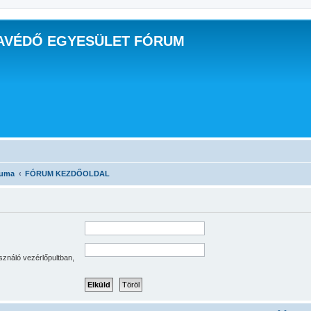
AVÉDŐ EGYESÜLET FÓRUM
ruma
FÓRUM KEZDŐOLDAL
sználó vezérlőpultban,