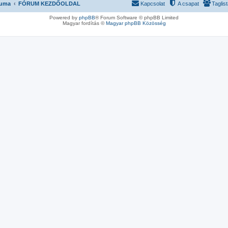
ruma
FÓRUM KEZDŐOLDAL
Kapcsolat
A csapat
Taglis
Powered by
phpBB
® Forum Software © phpBB Limited
Magyar fordítás ©
Magyar phpBB Közösség