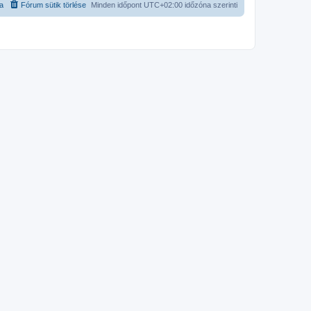
ta
Fórum sütik törlése
Minden időpont
UTC+02:00
időzóna szerinti