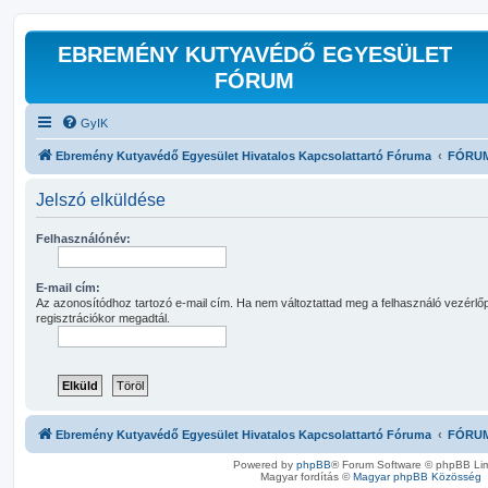
EBREMÉNY KUTYAVÉDŐ EGYESÜLET
FÓRUM
GyIK
Ebremény Kutyavédő Egyesület Hivatalos Kapcsolattartó Fóruma
FÓRU
Jelszó elküldése
Felhasználónév:
E-mail cím:
Az azonosítódhoz tartozó e-mail cím. Ha nem változtattad meg a felhasználó vezérlőp
regisztrációkor megadtál.
Ebremény Kutyavédő Egyesület Hivatalos Kapcsolattartó Fóruma
FÓRU
Powered by
phpBB
® Forum Software © phpBB Lim
Magyar fordítás ©
Magyar phpBB Közösség