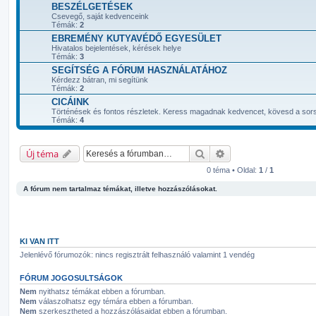
BESZÉLGETÉSEK
Csevegő, saját kedvenceink
Témák:
2
EBREMÉNY KUTYAVÉDŐ EGYESÜLET
Hivatalos bejelentések, kérések helye
Témák:
3
SEGÍTSÉG A FÓRUM HASZNÁLATÁHOZ
Kérdezz bátran, mi segítünk
Témák:
2
CICÁINK
Történések és fontos részletek. Keress magadnak kedvencet, kövesd a sorsá
Témák:
4
Keresés
Részletes keresés
Új téma
0 téma • Oldal:
1
/
1
A fórum nem tartalmaz témákat, illetve hozzászólásokat.
KI VAN ITT
Jelenlévő fórumozók: nincs regisztrált felhasználó valamint 1 vendég
FÓRUM JOGOSULTSÁGOK
Nem
nyithatsz témákat ebben a fórumban.
Nem
válaszolhatsz egy témára ebben a fórumban.
Nem
szerkesztheted a hozzászólásaidat ebben a fórumban.