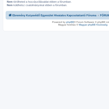
Nem
törölheted a hozzászólásaidat ebben a fórumban.
Nem
küldhetsz csatolmányokat ebben a fórumban.
Ebremény Kutyavédő Egyesület Hivatalos Kapcsolattartó Fóruma
FÓRU
Powered by
phpBB
® Forum Software © phpBB Lim
Magyar fordítás ©
Magyar phpBB Közösség