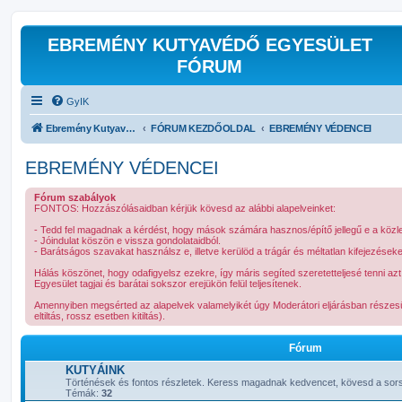
EBREMÉNY KUTYAVÉDŐ EGYESÜLET
FÓRUM
GyIK
Ebremény Kutyavédő Egyesület Hivatalos Kapcsolattartó Fóruma
FÓRUM KEZDŐOLDAL
EBREMÉNY VÉDENCEI
EBREMÉNY VÉDENCEI
Fórum szabályok
FONTOS: Hozzászólásaidban kérjük kövesd az alábbi alapelveinket:
- Tedd fel magadnak a kérdést, hogy mások számára hasznos/építő jellegű e a köz
- Jóindulat köszön e vissza gondolataidból.
- Barátságos szavakat használsz e, illetve kerülöd a trágár és méltatlan kifejezések
Hálás köszönet, hogy odafigyelsz ezekre, így máris segíted szeretetteljesé tenni a
Egyesület tagjai és barátai sokszor erejükön felül teljesítenek.
Amennyiben megsérted az alapelvek valamelyikét úgy Moderátori eljárásban részesül
eltiltás, rossz esetben kitiltás).
Fórum
KUTYÁINK
Történések és fontos részletek. Keress magadnak kedvencet, kövesd a sorsá
Témák:
32