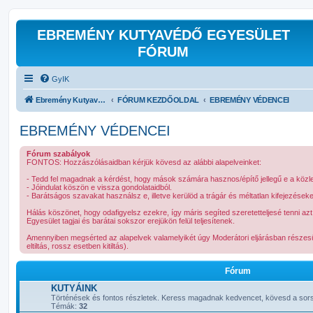
EBREMÉNY KUTYAVÉDŐ EGYESÜLET
FÓRUM
GyIK
Ebremény Kutyavédő Egyesület Hivatalos Kapcsolattartó Fóruma
FÓRUM KEZDŐOLDAL
EBREMÉNY VÉDENCEI
EBREMÉNY VÉDENCEI
Fórum szabályok
FONTOS: Hozzászólásaidban kérjük kövesd az alábbi alapelveinket:
- Tedd fel magadnak a kérdést, hogy mások számára hasznos/építő jellegű e a köz
- Jóindulat köszön e vissza gondolataidból.
- Barátságos szavakat használsz e, illetve kerülöd a trágár és méltatlan kifejezések
Hálás köszönet, hogy odafigyelsz ezekre, így máris segíted szeretetteljesé tenni a
Egyesület tagjai és barátai sokszor erejükön felül teljesítenek.
Amennyiben megsérted az alapelvek valamelyikét úgy Moderátori eljárásban részesül
eltiltás, rossz esetben kitiltás).
Fórum
KUTYÁINK
Történések és fontos részletek. Keress magadnak kedvencet, kövesd a sorsá
Témák:
32