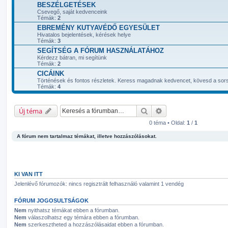
BESZÉLGETÉSEK
Csevegő, saját kedvenceink
Témák:
2
EBREMÉNY KUTYAVÉDŐ EGYESÜLET
Hivatalos bejelentések, kérések helye
Témák:
3
SEGÍTSÉG A FÓRUM HASZNÁLATÁHOZ
Kérdezz bátran, mi segítünk
Témák:
2
CICÁINK
Történések és fontos részletek. Keress magadnak kedvencet, kövesd a sorsá
Témák:
4
Keresés
Részletes keresés
Új téma
0 téma • Oldal:
1
/
1
A fórum nem tartalmaz témákat, illetve hozzászólásokat.
KI VAN ITT
Jelenlévő fórumozók: nincs regisztrált felhasználó valamint 1 vendég
FÓRUM JOGOSULTSÁGOK
Nem
nyithatsz témákat ebben a fórumban.
Nem
válaszolhatsz egy témára ebben a fórumban.
Nem
szerkesztheted a hozzászólásaidat ebben a fórumban.