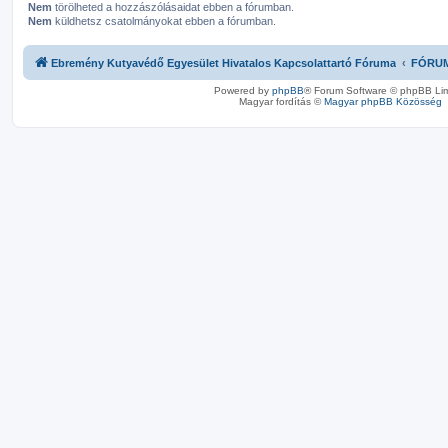
Nem
törölheted a hozzászólásaidat ebben a fórumban.
Nem
küldhetsz csatolmányokat ebben a fórumban.
Ebremény Kutyavédő Egyesület Hivatalos Kapcsolattartó Fóruma
FÓRU
Powered by
phpBB
® Forum Software © phpBB Lim
Magyar fordítás ©
Magyar phpBB Közösség