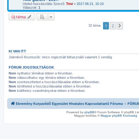
Utolsó hozzászólás Szerző:
Trixi
«
2017.06.21. 15:10
Válaszok:
1
Új téma
1
2
Követke
32 téma
KI VAN ITT
Jelenlévő fórumozók: nincs regisztrált felhasználó valamint 1 vendég
FÓRUM JOGOSULTSÁGOK
Nem
nyithatsz témákat ebben a fórumban.
Nem
válaszolhatsz egy témára ebben a fórumban.
Nem
szerkesztheted a hozzászólásaidat ebben a fórumban.
Nem
törölheted a hozzászólásaidat ebben a fórumban.
Nem
küldhetsz csatolmányokat ebben a fórumban.
Ebremény Kutyavédő Egyesület Hivatalos Kapcsolattartó Fóruma
FÓRU
Powered by
phpBB
® Forum Software © phpBB Lim
Magyar fordítás ©
Magyar phpBB Közösség