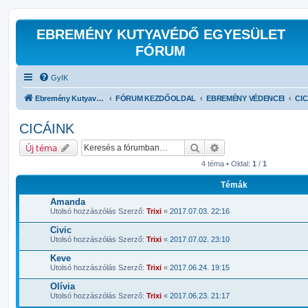
EBREMÉNY KUTYAVÉDŐ EGYESÜLET
FÓRUM
GyIK
Ebremény Kutyavédő Egyesület Hivatalos Kapcsolattartó Fóruma
FÓRUM KEZDŐOLDAL
EBREMÉNY VÉDENCEI
CIC
CICÁINK
Keresés
Részletes keresés
Új téma
4 téma • Oldal:
1
/
1
Témák
Amanda
Utolsó hozzászólás Szerző:
Trixi
«
2017.07.03. 22:16
Civic
Utolsó hozzászólás Szerző:
Trixi
«
2017.07.02. 23:10
Keve
Utolsó hozzászólás Szerző:
Trixi
«
2017.06.24. 19:15
Olívia
Utolsó hozzászólás Szerző:
Trixi
«
2017.06.23. 21:17