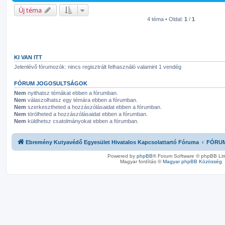
Új téma
4 téma • Oldal:
1
/
1
KI VAN ITT
Jelenlévő fórumozók: nincs regisztrált felhasználó valamint 1 vendég
FÓRUM JOGOSULTSÁGOK
Nem
nyithatsz témákat ebben a fórumban.
Nem
válaszolhatsz egy témára ebben a fórumban.
Nem
szerkesztheted a hozzászólásaidat ebben a fórumban.
Nem
törölheted a hozzászólásaidat ebben a fórumban.
Nem
küldhetsz csatolmányokat ebben a fórumban.
Ebremény Kutyavédő Egyesület Hivatalos Kapcsolattartó Fóruma
FÓRU
Powered by
phpBB
® Forum Software © phpBB Lim
Magyar fordítás ©
Magyar phpBB Közösség