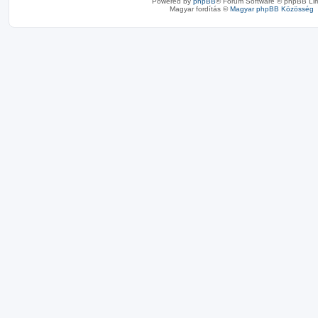
Powered by
phpBB
® Forum Software © phpBB Lim
Magyar fordítás ©
Magyar phpBB Közösség