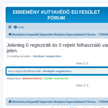
EBREMÉNY KUTYAVÉDŐ EGYESÜLET
FÓRUM
GyIK
Ebremény Kutyavédő Egyesület Hivatalos Kapcsolattartó Fóruma
FÓRU
Jelenleg 0 regisztrált és 0 rejtett felhasználó v
jelen.
11 vendég van jelen. •
Vendégek megjelenítése
Oldal:
1
/
1
nincs regisztrált felhasználó •
Vendégek megjelenítése
Magyarázat:
Adminisztrátorok
,
Globális moderátorok
Oldal:
1
/
1
Ebremény Kutyavédő Egyesület Hivatalos Kapcsolattartó Fóruma
FÓRU