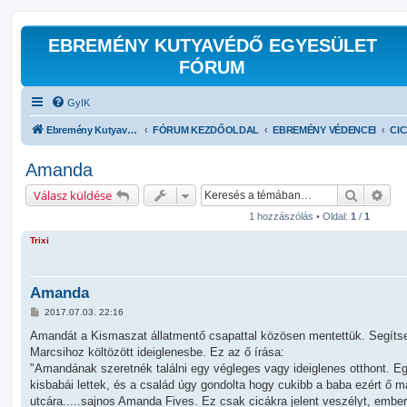
EBREMÉNY KUTYAVÉDŐ EGYESÜLET
FÓRUM
GyIK
Ebremény Kutyavédő Egyesület Hivatalos Kapcsolattartó Fóruma
FÓRUM KEZDŐOLDAL
EBREMÉNY VÉDENCEI
CIC
Amanda
Keresés
Rész
Válasz küldése
1 hozzászólás • Oldal:
1
/
1
Trixi
Amanda
H
2017.07.03. 22:16
o
z
Amandát a Kismaszat állatmentő csapattal közösen mentettük. Segítsete
z
Marcsihoz költözött ideiglenesbe. Ez az ő írása:
á
s
"Amandának szeretnék találni egy végleges vagy ideiglenes otthont. Eg
z
kisbabái lettek, és a család úgy gondolta hogy cukibb a baba ezért ő 
ó
l
utcára.....sajnos Amanda Fives. Ez csak cicákra jelent veszélyt, ember