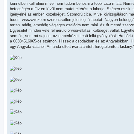
á
kennelben kell élnie mivel nem tudom behozni a többi cica miatt. Nemré
s
betegségén a Fiv-en kìvűl nem mutat eltérést a laborja. Szépen eszik
igényelné az emberi közelséget. Szomorú cica. Mivel kivizsgáláson már
tudom visszavezetni szerencsétlen jelenlegi állapotát. Nagyon boldogg
tartani addig, ameddig végleges családra nem talál. Az őt mentő sze
Egyesület minden vele felmerülő orvosi-ellátási költséget vállal. Egye
sem ők, sem mi sajnos, az emberközeli testi-lelki gyógyulást. Ha bárki t
a 06304516965-ös számon. Hiszek a csodákban és az Angyalokban. H
egy Angyala valahol. Amanda oltott ivartalanított féregtelenített kislány.