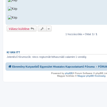
Válasz küldése
1 hozzászólás • Oldal:
1
/
1
KI VAN ITT
Jelenlévő fórumozók: nincs regisztrált felhasználó valamint 1 vendég
Ebremény Kutyavédő Egyesület Hivatalos Kapcsolattartó Fóruma
FÓRU
Powered by
phpBB
® Forum Software © phpBB Lim
Magyar fordítás ©
Magyar phpBB Közösség